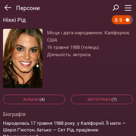
Персони
Ніккі Рід
8.9
Місце і дата народження: Каліфорнія,
США
16 травня 1988 (телець)
Діяльність: актриса
ФІЛЬМИ
(4)
ФОТОГРАФІЇ
(7)
Біографія:
Народилась 17 травня 1988 року. у Каліфорнії. Її мати —
Шеріл Г'юстон, батько — Сет Рід, працівник