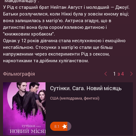
"Макдональдсу".
У Рід є старший брат Нейтан Август і молодший — Джоуї.
Батьки розлучилися, коли Ніккі була у зовсім юному віці;
вона залишилась з матір'ю. Актриса згадує, що в
дитинстві вона була сором'язливою дитиною і
"книжковим хробаком".
Однак у 12 років дівчина стала неслухняною і емоційно
нестабільною. Стосунки з матір'ю стали ще більш
напруженими через експерименти Рід з сексом,
наркотиками та дрібним хуліганством.
Фільмографія
1
з 4
Сутінки. Сага. Новий місяць
Сутінки
Сутінки. Сага. Світанок.
У Міні це в перший раз
Частина 1
США (мелодрама, фентезі)
США (трилер, драма, бойовик, жахи)
США (драма, комедія)
США (трилер, драма, мелодрама)
8.1
9.2
8.8
8