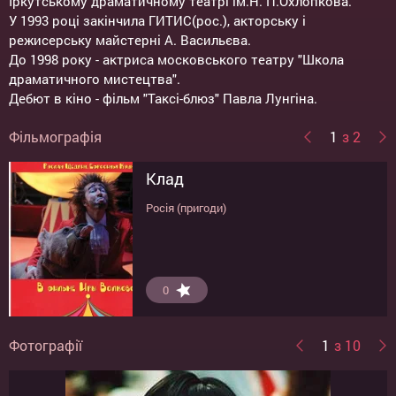
Іркутському драматичному театрі ім.Н. П.Охлопкова.
У 1993 році закінчила ГИТИС(рос.), акторську і
режисерську майстерні А. Васильєва.
До 1998 року - актриса московського театру "Школа
драматичного мистецтва".
Дебют в кіно - фільм "Таксі-блюз" Павла Лунгіна.
Фільмографія
1
з 2
Клад
Гра в шиндай
Росія (пригоди)
Росія (бойовик)
5.5
0
Фотографії
1
з 10