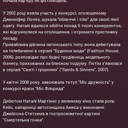
почала кар'єру як фотомодель.
У 2002 році взяла участь у конкурсі, оголошеному
Дженніфер Лопез, шукала "обличчя і тіло" для своєї лінії
одягу. Наталі вдалося обійти понад 5 тисяч конкуренток,
які відгукнулися на оголошення, і отримати престижну
посаду.
Приваблива дівчина латинського типу, вона дебютувала
на телебаченні в серіалі "Будинок моди" (Fashion House,
2006), розповідає про будні трудівниць модельного
бізнесу, прихованих за блиском подіуму. Потім з'явилася
в серіалі "Святі і грішники" ("Saints & Sinners", 2007).
У квітні 2008 року. завоювала титул "Міс дружність" у
конкурсі краси "Міс Флорида"
Дебютом Наталі Мартінес у великому кіно стала роль
Кейс, напарниці автогонщика Амеса у виконанні
Джейсона Стетхема в гостросюжетної картині
"Смертельна гонка".