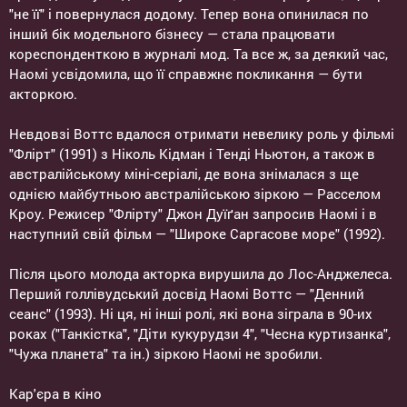
"не її" і повернулася додому. Тепер вона опинилася по
інший бік модельного бізнесу — стала працювати
кореспонденткою в журналі мод. Та все ж, за деякий час,
Наомі усвідомила, що її справжнє покликання — бути
акторкою.
Невдовзі Воттс вдалося отримати невелику роль у фільмі
"Флірт" (1991) з Ніколь Кідман і Тенді Ньютон, а також в
австралійському міні-серіалі, де вона знімалася з ще
однією майбутньою австралійською зіркою — Расселом
Кроу. Режисер "Флірту" Джон Дуїґан запросив Наомі і в
наступний свій фільм — "Широке Саргасове море" (1992).
Після цього молода акторка вирушила до Лос-Анджелеса.
Перший голлівудський досвід Наомі Воттс — "Денний
сеанс" (1993). Ні ця, ні інші ролі, які вона зіграла в 90-их
роках ("Танкістка", "Діти кукурудзи 4", "Чесна куртизанка",
"Чужа планета" та ін.) зіркою Наомі не зробили.
Кар'єра в кіно