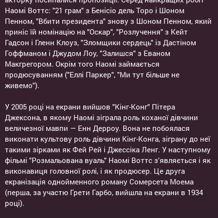
Наомі Воттс: "21 грам" з Бенісіо дель Торо і Шоном
Пенном, "Вбити президента" знову з Шоном Пенном, який
приніс їй номінацію на "Оскар", "Розлучення" з Кейт
Гадсон і Гленн Клоуз, "Зломщики сердець" із Дастіном
Гоффманом і Джудом Лоу, "Залишся" з Еваном
Макгрегором. Окрім того Наомі займається
продюсуванням ("Еллі Паркер", "Ми тут більше не
живемо").
У 2005 році на екрани вийшов "Кінг-Конг" Пітера
Джексона, в якому Наомі зіграла роль коханої дівчини
величезної мавпи — Енн Дерроу. Вона не побоялася
виконати культову роль дівчини Кінг-Конга, зіграну до неї
такими зірками як Фей Рей і Джессіка Ленг. У наступному
фільмі "Розмальована вуаль" Наомі Воттс з'являється і як
виконавиця головної ролі, і як продюсер. Це друга
екранізація однойменного роману Сомерсета Моема
(перша, за участю Грети Гарбо, вийшла на екрани в 1934
році).