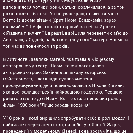
знаменитого рок-гурту Pink Floyd. Коли Наомі
виповнилося чотири роки, батьки розлучилися, а за три
роки помер її батько. У пошуках кращого життя місіс
Воттс із двома дітьми (брат Наомі Бенджамін, зараз
відомий у США фотограф, старший за неї на 2 роки)
об'їздила пів-Англії і, врешті, вирішила перевезти сім'ю до
Австралії, у Сідней, на батьківщину своєї матері. Наомі на
той час виповнилося 14 років.
В дитинстві, завдяки матері, яка грала в місцевому
аматорському театрі, Наомі також захопилася
акторською грою. Закінчивши школу акторської
майстерності, Наомі відвідувала численні
прослуховування, де й познайомилася з Ніколь Кідман,
яка досі залишається її найкращою подругою. Першою
роботою в кіно для Наомі Воттс стала невелика роль у
фільмі 1986 роки "Лише заради кохання".
У 18 років Наомі вирішила спробувати себе в ролі моделі і
найнялася, через агентство, на роботу в Японії. За рік,
проведений у модельному бізнесі, вона зрозуміла, що це