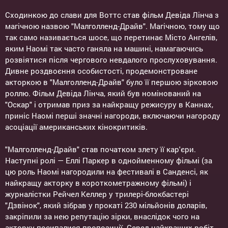
Сходинкою до слави для Воттс став фільм Девіда Лінча з
магічною назвою "Малголленд-Драйв". Магічною, тому що
так само називається шосе, що перетинає Місто Ангелів,
яким Наомі так часто ганяла на машині, намагаючись
розвіятися після чергового невдалого прослуховування.
Дивне роздвоєння особистості, продемонстроване
акторкою в "Малголленд-Драйв" було її першою зірковою
роллю. Фільм Девіда Лінча, який був номінований на
"Оскар" і отримав приз за найкращу режисуру в Каннах,
приніс Наомі перші значні нагороди, включаючи нагороду
асоціації американських кінокритиків.
"Малголленд-Драйв" став початком злету її кар'єри.
Наступні ролі — Еллі Паркер в однойменному фільмі (за
цю роль Наомі нагородили на фестивалі в Санденсі, як
найкращу акторку в короткометражному фільмі) і
журналістки Рейчел Келлер у трилері-блокбастері
"Дзвінок", який зібрав у прокаті 230 мільйонів доларів,
закріпили за нею репутацію зірки, внаслідок чого на
акторку посипалися пропозиції. Серед найкращих робіт