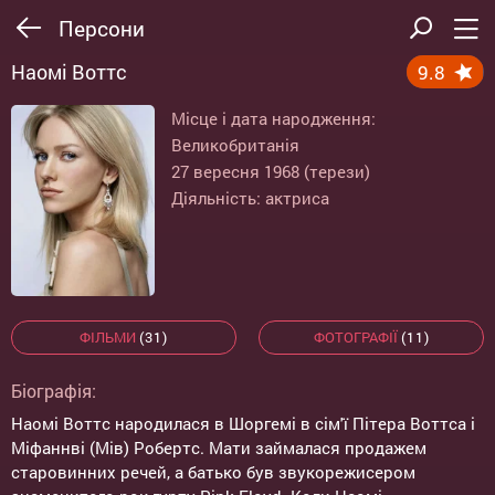
Персони
Наомі Воттс
9.8
Місце і дата народження:
Великобританія
27 вересня 1968 (терези)
Діяльність: актриса
ФІЛЬМИ
(31)
ФОТОГРАФІЇ
(11)
Біографія:
Наомі Воттс народилася в Шоргемі в сім'ї Пітера Воттса і
Міфаннві (Мів) Робертс. Мати займалася продажем
старовинних речей, а батько був звукорежисером