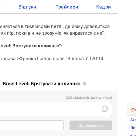
ї
Відгуки
Трейлери
Кадри
иняється в тимчасовій петлі, де йому доводиться
х пір, поки він не зрозуміє, як вирватися з неї.
Level: Врятувати колишню":
ібсона і Френка Грілло після "Відплата" (2010).
Boss Level: Врятувати колишню
6
255
символів залишилося
О
Аг
Опублікувати
Ли