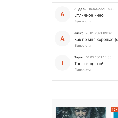
Андрей
10.03.2021 18:42
А
Отличное кино !!
Відповісти
алекс
26.02.2021 09:32
А
Как по мне хорошая ф
Відповісти
Тарас
01.02.2021 14:30
Т
Трешак ще той
Відповісти
12+