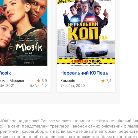
'юзік
Нереальний КОПець
рама, Мюзикл
Комедія
5,9
7,4
А, 2021
Україна, 2020
IMDb:
3,2
Oafisha.ua для вас! Тут вас чекають новинки зі світу кіно, цікавий і
ах. На сайті представлені трейлери і анонси самих очікуваних фільмі
рейтинги і касові збори. У нас ви можете знайти авторські рецензії н
и свою рецензію або поділитися враженнями про фільм в короткому в