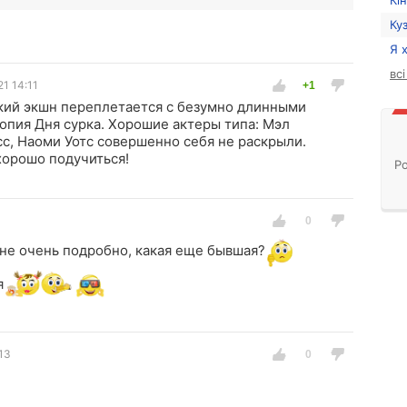
Кі
Ку
Я 
вс
21 14:11
кий экшн переплетается с безумно длинными
опия Дня сурка. Хорошие актеры типа: Мэл
сс, Наоми Уотс совершенно себя не раскрыли.
хорошо подучиться!
Ро
не очень подробно, какая еще бывшая?
я
13