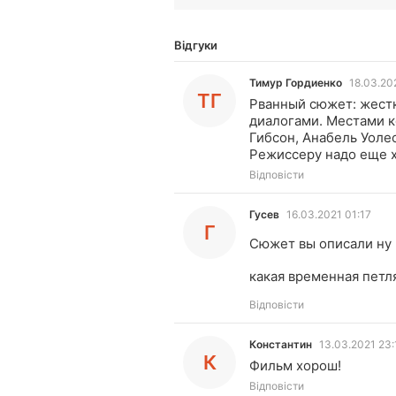
Відгуки
Тимур Гордиенко
18.03.20
ТГ
Рванный сюжет: жест
диалогами. Местами к
Гибсон, Анабель Уоле
Режиссеру надо еще 
Відповісти
Гусев
16.03.2021 01:17
Г
Сюжет вы описали ну 
какая временная петл
Відповісти
Константин
13.03.2021 23:
К
Фильм хорош!
Відповісти