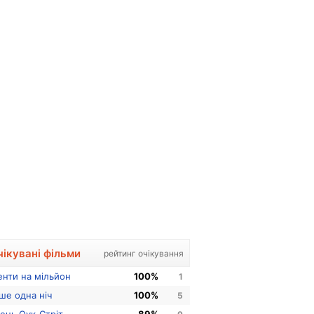
чікувані фільми
рейтинг очікування
енти на мільйон
100%
1
ше одна ніч
100%
5