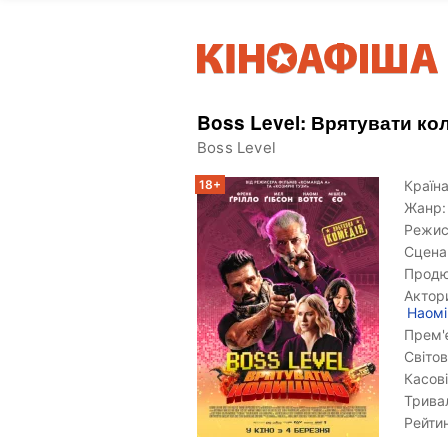
Boss Level: Врятувати к
Boss Level
18+
Країна
Жанр:
Режис
Сцена
Продю
Актор
Наомі
Прем'є
Світов
Касові
Тривал
Рейтин