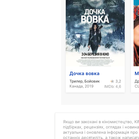
Дочка вовка
М
Трилер, Бойовик
Д
3,2
Канада, 2019
СШ
IMDb:
4,6
Якщо ви закохані в кіномистецтво, KIN
підбірках, рецензіях, оглядах і новин
актуальна і оновлена інформація про 
останніх десятиліть, а також написат