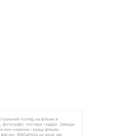
 актуальний погляд на фільми в
в, фотографії, постери і кадри. Завжди
а кіно новинки і кращі фільми
ідгуку. KINOafisha.ua цінує час