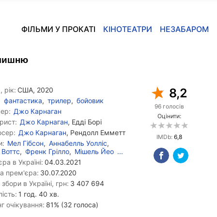
ФІЛЬМИ У ПРОКАТІ
КІНОТЕАТРИ
НЕЗАБАРОМ
олишню
, рік:
США, 2020
8,2
фантастика
,
трилер
,
бойовик
96 голосів
ер:
Джо Карнаган
Оцінити:
рист:
Джо Карнаган
, Едді Борі
сер:
Джо Карнаган
, Рендолл Емметт
IMDb:
6,8
и:
Мел Гібсон
,
Аннабелль Уолліс
,
 Воттс
,
Френк Грілло
,
Мішель Йео
...
ра в Україні:
04.03.2021
а прем'єра:
30.07.2020
 збори в Україні, грн:
3 407 694
ість:
1 год. 40 хв.
г очікування:
81% (32 голоса)