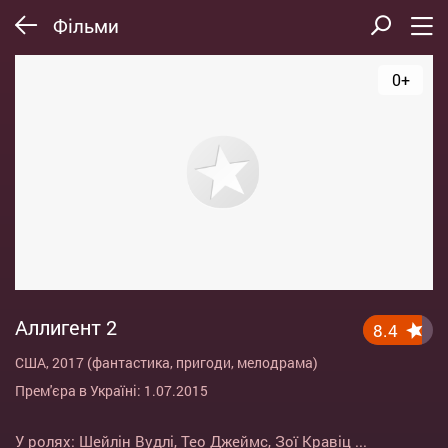
Фільми
0+
Аллигент 2
8.4
США, 2017 (фантастика, пригоди, мелодрама)
Прем'єра в Україні: 1.07.2015
У ролях:
Шейлін Вудлі
,
Тео Джеймс
,
Зої Кравіц
...