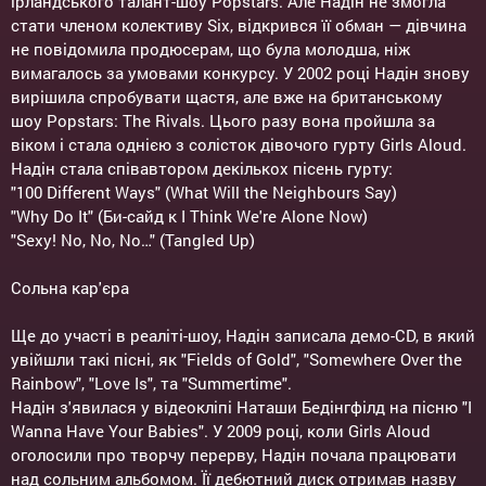
ірландського талант-шоу Popstars. Але Надін не змогла
стати членом колективу Six, відкрився її обман — дівчина
не повідомила продюсерам, що була молодша, ніж
вимагалось за умовами конкурсу. У 2002 році Надін знову
вирішила спробувати щастя, але вже на британському
шоу Popstars: The Rivals. Цього разу вона пройшла за
віком і стала однією з солісток дівочого гурту Girls Aloud.
Надін стала співавтором декількох пісень гурту:
"100 Different Ways" (What Will the Neighbours Say)
"Why Do It" (Би-сайд к I Think We're Alone Now)
"Sexy! No, No, No…" (Tangled Up)
Сольна кар'єра
Ще до участі в реаліті-шоу, Надін записала демо-CD, в який
увійшли такі пісні, як "Fields of Gold", "Somewhere Over the
Rainbow", "Love Is", та "Summertime".
Надін з'явилася у відеокліпі Наташи Бедінгфілд на пісню "I
Wanna Have Your Babies". У 2009 році, коли Girls Aloud
оголосили про творчу перерву, Надін почала працювати
над сольним альбомом. Її дебютний диск отримав назву