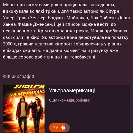
Монік протягом семи років працювала каскадером,
виконувала всілякі трюки, для таких актрис як Сігурні
Уівер, Тріша Хелфер, Бріджит Мойнахан, Лілі Собескі, Деріл
Ханна, Фамке Дженсен, і цей список можна вести до
нескінченності. Крім виконання трюків, Монік пробувала
свої сили і в кіно. Як актриса вона дебютувала на початку
2000-х, граючи невеликі кіноролі і з'являючись у різних
епізодах серіалів. На даний момент на її рахунку вже
більше сорока робіт в кіно і на телебаченні.
Фільмографія
Ультраамериканці
США (комедія, бойовик)
7.6