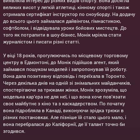
виявляла інтерес до різних видів спорту. Вона досягла
великих висот у легкій атлетиці, кінному спорті і також
отримала сертифікат інструктор по сноуборду. На додачу
до всього цього займалася дайвінгом, гімнастикою,
софтболом, і відвідувала уроки бойових мистецтв. До
того як потрапити в шоу-бізнес, Монік мріяла стати
журналістом і писати різні статті.
У віці 18 років, прогулюючись по місцевому торговому
центру в Едмонтоні, до Монік підійшов агент, який
займався пошуком моделей і запропонував їй роботу.
Вона дала позитивну відповідь і переїхала в Торонто.
Через декілька днів на одній зі знімальних майданчиків,
спостерігаючи за трюками жінки, Монік зрозуміла, що
модельна кар'єра не для неї, і що вона хоче пов'язати
своє майбутнє з кіно та з каскадерством. По початку
вона підробляла в Канаді, виконуючи зрідка трюки в
різних постановках. Але пізніше їй стало цього мало, і
вона перебралася до Каліфорнії, де її талант точно би
згодився.