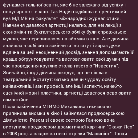
фундаментальної освіти, яке б не залежало від успіху і
популярності в кіно. Так Надія надійшла в престижний
вуз МДІМВ на факультет міжнародної журналістики.
Навчання давалося артистці нелегко, для неї лекції з
економіки та бухгалтерського обліку були справжньою
мукою, яке переривалося на зйомки в кіно. Але дівчина
знайшла в собі сили закінчити інститут і зараз дуже
вдячна за цей неоціненний досвід, знання допомагають їй
краще обгрунтовувати та висловлювати свої думки під
час проведення круглих столів газетою "Известия".
Звичайно, іноді дівчина шкодує, що не пішла в
театральний інститут: батько дав їй чудову освіту і
найважливіші ази професії, але інші аспекти, начебто
сценічної мови і пластики, артистці довелося освоювати
самостійно.
Після закінчення МГИМО Михалкова тимчасово
припинила зйомки в кіно і зайнялася продюсерською
діяльністю. Разом зі своєю сестрою Ганною вона
виступила продюсером драматичної картини "Скажи Лео"
в 2008 році, а слідом за нею і стрічки "Машиніст". Трохи