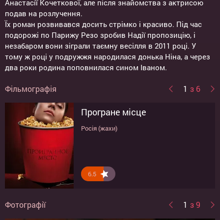
Анастасії Кочеткової, але після знайомства з актрисою
подав на розлучення.
Їх роман розвивався досить стрімко і красиво. Під час
подорожі по Парижу Резо зробив Надії пропозицію, і
незабаром вони зіграли таємну весілля в 2011 році. У
тому ж році у подружжя народилася донька Ніна, а через
два роки родина поповнилася сином Іваном.
Фільмографія
1
з 6
Програне місце
Кохання з акцентом
Без человіків
Утомленные солнцем-2:
Стомлені сонцем 2
Феї
Цитадель
Росія (жахи)
Росія (комедія, пригоди, мелодрама)
Росія (комедія, мелодрама)
Німеччина, Росія, Франція (драма)
США (фантастика, мультфільм)
Германия, Россия, Франция (драма)
6.5
7.9
8.3
6.8
5.6
7.8
Фотографії
1
з 9