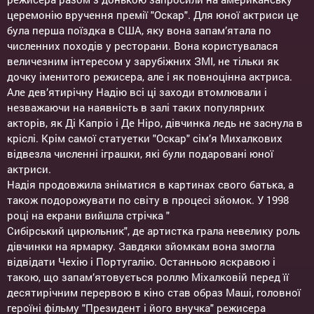
церемонію вручення премії "Оскар". Для юної актриси це
була перша поїздка в США, яку вона запам’ятала по
численних походів у ресторани. Вона користувалася
величезним інтересом у зарубіжних ЗМІ, не тільки як
дочку іменитого режисера, але і як повноцінна актриса.
Але дев’ятирічну Надію всі ці заходи втомлювали і
незважаючи на наявність в залі таких популярних
акторів, як Ді Капріо і Де Ніро, дівчинка ледь не заснула в
кріслі. Крім самої статуетки "Оскар" сім’я Михалкових
відвезла численні іграшки, які були подаровані юної
актриси.
Надія продовжила зніматися в картинах свого батька, а
також подорожувати по світу в процесі зйомок. У 1998
році на екрани вийшла стрічка "
Сибірський цирюльник", де артистка грала невелику роль
дівчинки на ярмарку. Завдяки зйомкам вона змогла
відвідати Чехію і Португалію. Останньою яскравою і
такою, що запам’ятовується роллю Міхалковій перед її
десятирічним перервою в кіно став образ Маші, головної
героїні фільму "Президент і його внучка" режисера