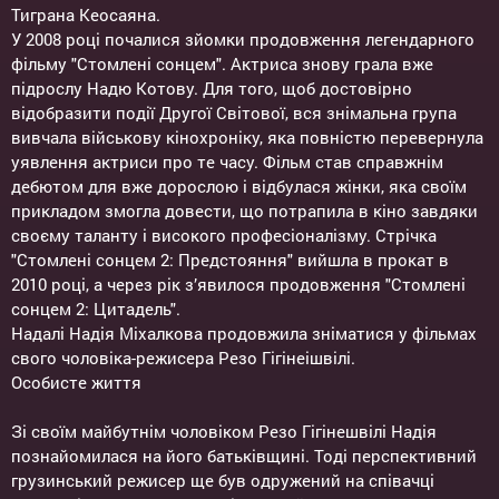
Тиграна Кеосаяна.
У 2008 році почалися зйомки продовження легендарного
фільму "Стомлені сонцем". Актриса знову грала вже
підрослу Надю Котову. Для того, щоб достовірно
відобразити події Другої Світової, вся знімальна група
вивчала військову кінохроніку, яка повністю перевернула
уявлення актриси про те часу. Фільм став справжнім
дебютом для вже дорослою і відбулася жінки, яка своїм
прикладом змогла довести, що потрапила в кіно завдяки
своєму таланту і високого професіоналізму. Стрічка
"Стомлені сонцем 2: Предстояння" вийшла в прокат в
2010 році, а через рік з’явилося продовження "Стомлені
сонцем 2: Цитадель".
Надалі Надія Міхалкова продовжила зніматися у фільмах
свого чоловіка-режисера Резо Гігінеішвілі.
Особисте життя
Зі своїм майбутнім чоловіком Резо Гігінешвілі Надія
познайомилася на його батьківщині. Тоді перспективний
грузинський режисер ще був одружений на співачці