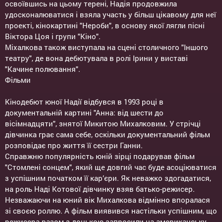
освоївшись на цьому терені, Надія продовжила
удосконалюватися і взяла участь у більш цікавому для неї
проекті, кінокартині "Нероби", в основу якої лягли пісні
Віктора Цоя і групи "Кіно".
Міхалкова також виступала на сцені столичного "Іншого
театру", де вона дебютувала в ролі Ірини у виставі
"Качине полювання".
Фільми
Кінодебют юної Надії відбувся в 1993 році в
документальній картині "Анна: від шести до
вісімнадцяти", знятої Микитою Михалковим. У стрічці
дівчинка грає сама себе, оскільки документальний фільм
розповідає про життя її сестри Ганни.
Справжню популярність юній зірці подарував фільм
"Стомлені сонцем", який ще довгий час буде асоціюватися
з успішним початком її кар’єри. Як неважко здогадатися,
на роль Наді Котової дівчинку взяв батько-режисер.
Незважаючи на юний вік Михалкова відмінно впоралася
зі своєю роллю. А фільм виявився настільки успішним, що
режисера разом з донькою запросили на американську