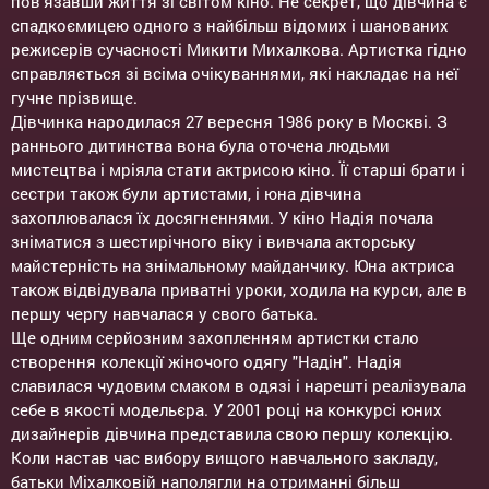
пов’язавши життя зі світом кіно. Не секрет, що дівчина є
спадкоємицею одного з найбільш відомих і шанованих
режисерів сучасності Микити Михалкова. Артистка гідно
справляється зі всіма очікуваннями, які накладає на неї
гучне прізвище.
Дівчинка народилася 27 вересня 1986 року в Москві. З
раннього дитинства вона була оточена людьми
мистецтва і мріяла стати актрисою кіно. Її старші брати і
сестри також були артистами, і юна дівчина
захоплювалася їх досягненнями. У кіно Надія почала
зніматися з шестирічного віку і вивчала акторську
майстерність на знімальному майданчику. Юна актриса
також відвідувала приватні уроки, ходила на курси, але в
першу чергу навчалася у свого батька.
Ще одним серйозним захопленням артистки стало
створення колекції жіночого одягу "Надін". Надія
славилася чудовим смаком в одязі і нарешті реалізувала
себе в якості модельєра. У 2001 році на конкурсі юних
дизайнерів дівчина представила свою першу колекцію.
Коли настав час вибору вищого навчального закладу,
батьки Міхалковій наполягли на отриманні більш