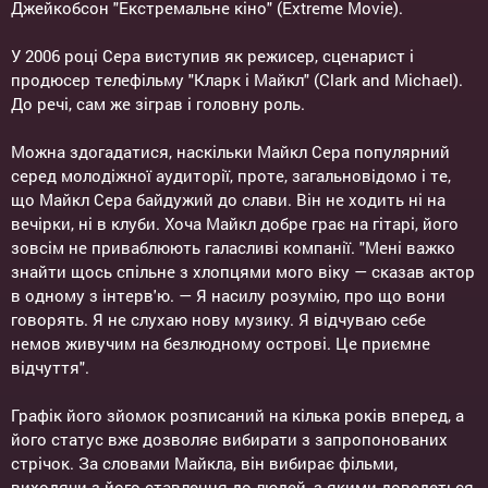
Джейкобсон "Екстремальне кіно" (Extreme Movie).
У 2006 році Сера виступив як режисер, сценарист і
продюсер телефільму "Кларк і Майкл" (Clark and Michael).
До речі, сам же зіграв і головну роль.
Можна здогадатися, наскільки Майкл Сера популярний
серед молодіжної аудиторії, проте, загальновідомо і те,
що Майкл Сера байдужий до слави. Він не ходить ні на
вечірки, ні в клуби. Хоча Майкл добре грає на гітарі, його
зовсім не приваблюють галасливі компанії. "Мені важко
знайти щось спільне з хлопцями мого віку — сказав актор
в одному з інтерв'ю. — Я насилу розумію, про що вони
говорять. Я не слухаю нову музику. Я відчуваю себе
немов живучим на безлюдному острові. Це приємне
відчуття".
Графік його зйомок розписаний на кілька років вперед, а
його статус вже дозволяє вибирати з запропонованих
стрічок. За словами Майкла, він вибирає фільми,
виходячи з його ставлення до людей, з якими доведеться