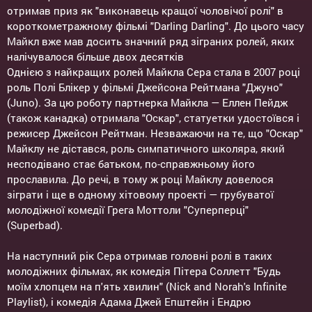
отримав приз як "виконавець кращої чоловічої ролі" в
короткометражному фільмі "Darling Darling". До цього часу
Майкл вже мав досить значний ряд зіграних ролей, яких
налічувалося більше двох десятків
Однією з найкращих ролей Майкла Сера стала в 2007 році
роль Полі Блікер у фільмі Джейсона Рейтмана "Джуно"
(Juno). За цю роботу партнерка Майкла — Еллен Пейдж
(також канадка) отримала "Оскар", статуетки удостоївся і
режисер Джейсон Рейтман. Незважаючи на те, що "Оскар"
Майклу не дістався, роль симпатичного школяра, який
несподівано стає батьком, по-справжньому його
прославила. До речі, в тому ж році Майклу довелося
зіграти і ще в одному хітовому проекті — грубуватої
молодіжної комедії Грега Моттоли "Суперперці"
(Superbad).
На наступний рік Сера отримав головні ролі в таких
молодіжних фільмах, як комедія Пітера Соллетт "Будь
моїм хлопцем на п'ять хвилин" (Nick and Norah's Infinite
Playlist), і комедія Адама Джей Епштейн і Ендрю