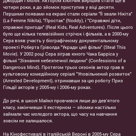
Джордан і Моллі. Актором хлопчик вирішив стати ще в
чотири роки, а до зйомок приступив у віці десяти.
Першими появами на екрані стали серіали "Її звали Нікіта"
(La Femme Nikita), "Простак" (Noddy), і "Справжні діти,
справжні пригоди" (Real Kids, Real Adventures). Після цього
було ще кілька телевізійних стрічок і фільмів, а в 2000-му
Сера взяв участь у біографічному документальному
проекті Роберта Гріволда "Укради цей фільм" (Steal This
Movie). У 2002 році Сера зіграв юного Чака Барріса у
фільмі "Зізнання небезпечної людини" (Confessions of a
Dangerous Mind). Протягом трьох сезонів актор грав в
культовому комедійному серіалі "Уповільнений розвиток"
(Arrested Development), отримавши за цю роботу Приз
Гільдії акторів у 2005-му і 2006-му роках.
До речі, в школі Майкл провчився лише до дев'ятого
класу, закінчивши її екстерном — зйомки настільки
займали час молодого актора, що часу на навчання
зовсім не залишалося.
На Кінофестивалі в італійській Вероні в 2005-му Сера