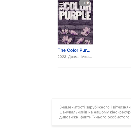
0
The Color Purple
2023, Драма, Мюзикл
Знаменитості зарубіжного і вітчизняно
шанувальників на нашому кіно-ресурс
дивовижні факти їхнього особистого 