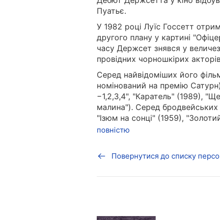
Дебют Держсетта у кіно відбувс
Пуатьє.
У 1982 році Луїс Госсетт отри
другого плану у картині "Офіце
часу Держсет знявся у величезн
провідних чорношкірих акторі
Серед найвідоміших його фільмі
номінований на премію Сатурн),
−1,2,3,4", "Каратель" (1989), "
малина"). Серед бродвейських 
"Ізюм на сонці" (1959), "Золоти
повністю
Повернутися до списку персо