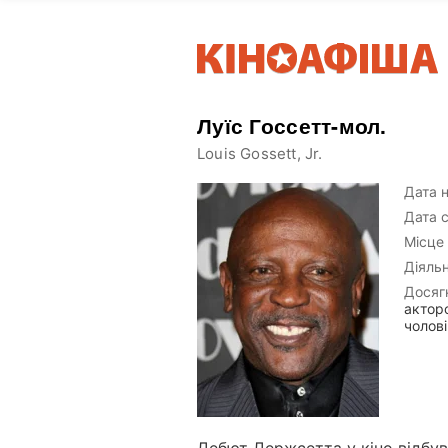
Луїс Госсетт-мол.
Louis Gossett, Jr.
Дата 
Дата с
Місце
Діяльн
Досяг
актор
чолові