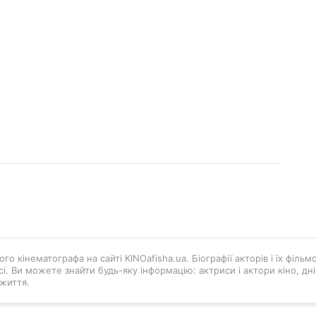
го кінематографа на сайті KINOafisha.ua. Біографії акторів і їх філь
і. Ви можете знайти будь-яку інформацію: актриси і актори кіно, д
життя.