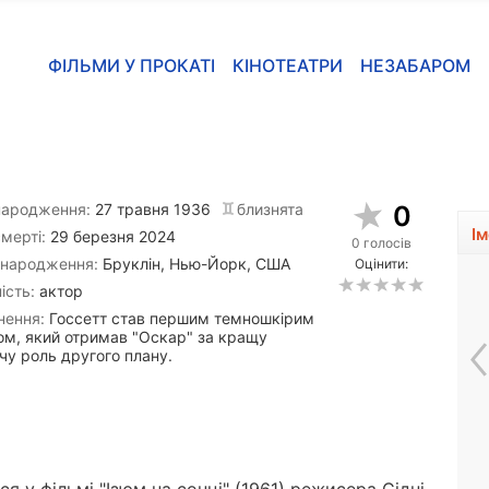
ФІЛЬМИ У ПРОКАТІ
КІНОТЕАТРИ
НЕЗАБАРОМ
народження:
27 травня 1936
близнята
0
І
мерті:
29 березня 2024
0 голосів
 народження:
Бруклін, Нью-Йорк, США
Оцінити:
ість:
актор
нення:
Госсетт став першим темношкірим
ом, який отримав "Оскар" за кращу
чу роль другого плану.
Ліленд Орсер