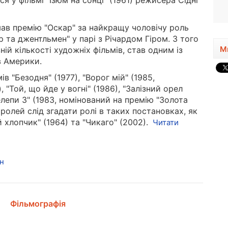
я у фільмі "Ізюм на сонці" (1961) режисера Сідні
1960, 66 років
мав премію "Оскар" за найкращу чоловічу роль
р та джентльмен" у парі з Річардом Гіром. З того
М
ій кількості художніх фільмів, став одним із
в Америки.
в "Безодня" (1977), "Ворог мій" (1985,
 "Той, що йде у вогні" (1986), "Залізний орел
Щелепи 3" (1983, номінований на премію "Золота
ролей слід згадати ролі в таких постановках, як
й хлопчик" (1964) та "Чикаго" (2002).
Читати
н
Фільмографія