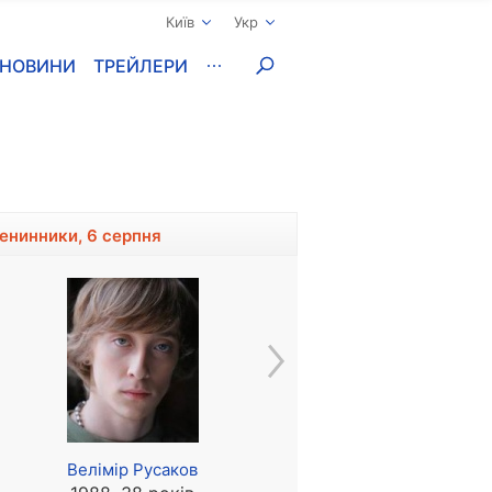
Київ
Укр
НОВИНИ
ТРЕЙЛЕРИ
менинники, 6 серпня
Велімір Русаков
Енді Ворхол