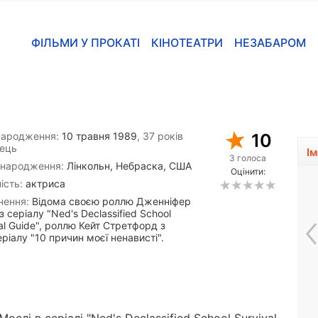
ФІЛЬМИ У ПРОКАТІ
КІНОТЕАТРИ
НЕЗАБАРОМ
народження:
10 травня 1989
, 37 років
10
ець
І
3 голоса
 народження:
Лінкольн, Небраска, США
Оцінити:
ість:
актриса
нення:
Відома своєю роллю Дженніфер
з серіалу "Ned's Declassified School
al Guide", роллю Кейт Стретфорд з
ріалу "10 причин моєї ненависті".
Алан Кокс