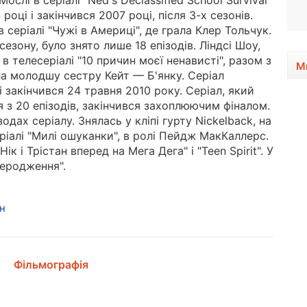
слі в серіалі "Ned's Declassified School Survival
1970, 56 років
році і закінчився 2007 році, після 3-х сезонів.
 серіалі "Чужі в Америці", де грала Клер Тольчук.
сезону, було знято лише 18 епізодів. Ліндсі Шоу,
в телесеріалі "10 причин моєї ненависті", разом з
М
ла молодшу сестру Кейт — Б'янку. Серіал
 закінчився 24 травня 2010 року. Серіал, який
я з 20 епізодів, закінчився захоплюючим фіналом.
зодах серіалу. Знялась у кліпі гурту Nickelback, на
еріалі "Милі ошуканки", в ролі Пейдж МакКаллерс.
ік і Трістан вперед на Мега Дега" і "Teen Spirit". У
реродження".
н
Фільмографія