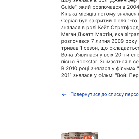
Шоу знялася в ролі Дженніфер Мо
Guide", який розпочався в 2004 
Кілька місяців потому знялася в
Серіал був закритий після 1-го 
знялася в ролі Кейт Стретфорд 
Меган Джетт Мартін, яка зігра
розпочався 7 липня 2009 року і
тривав 1 сезон, що складаєтьс
Вона з'явилася у всіх 20-ти епі
пісню Rockstar. Знімається в с
В 2010 році знялася у фільмах "Н
2011 знялася у фільмі "Вой: Пе
Повернутися до списку персо
6,7