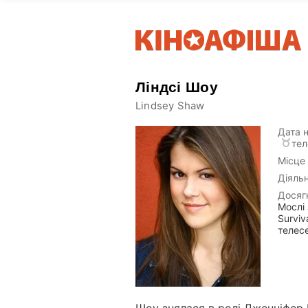
Ліндсі Шоу
Lindsey Shaw
Дата 
тел
Місце
Діяльн
Досяг
Мослі 
Surviv
телесе