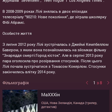
журналів "Seventeen", "Teen Vogue" і "Los Angeles Times".
В 2008-2009 роках Лілі знялась в двох епізодах
телесеріалу "90210: Нове покоління", де зіграла школярку
Фібі Абрамс.
Особисте життя
З липня 2012 року Лілі зустрічалась з Джеймі Кемпбеллом
Бавером, з яким вона познайомилась на зйомках фільму
"Знаряддя смерті:Город кісток". Але в серпні 2013 року
пара оголосила про розірвання стосунків. Після цього
Лілі почала зустрічатися з Томасом Кокерлом. Стосунки
закінчились влітку 2014 року.
Фільмографія
1
з 8
МаХХХін
Темна спадщина
Звабливий, поганий, злий
Толкін
Обережно: Грамп!
Правила не застосовуються
З любов'ю, Розі
Знаряддя смерті: Місто кісток
США, Нова Зеландія, Канада (трилер,
США (трилер, детектив)
США (трилер, кримінал)
США (драма, біографія)
Великобританія, Мексика (мультфільм)
США (комедія)
Великобританія, США (комедія,
США, Німеччина (фентезі)
детектив)
мелодрама)