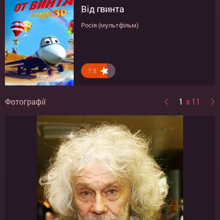
Від гвинта
Книга майстрів
Росія (мультфільм)
Росія (пригоди)
7.5
7.5
Фотографії
1
з 11