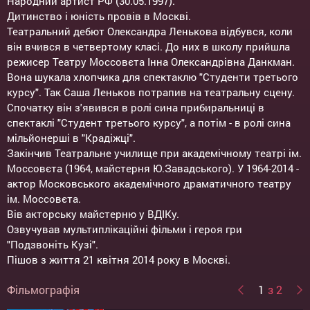
Народний артист РФ (30.05.1997).
Дитинство і юність провів в Москві.
Театральний дебют Олександра Ленькова відбувся, коли
він вчився в четвертому класі. До них в школу прийшла
режисер Театру Моссовєта Інна Олександрівна Данкман.
Вона шукала хлопчика для спектаклю "Студенти третього
курсу". Так Саша Леньков потрапив на театральну сцену.
Спочатку він з'явився в ролі сина прибиральниці в
спектаклі "Студент третього курсу", а потім - в ролі сина
мільйонерші в "Крадіжці".
Закінчив Театральне училище при академічному театрі ім.
Моссовєта (1964, майстерня Ю.Завадського). У 1964-2014 -
актор Московського академічного драматичного театру
ім. Моссовєта.
Вів акторську майстерню у ВДІКу.
Озвучував мультиплікаційні фільми і героя гри
"Подзвоніть Кузі".
Пішов з життя 21 квітня 2014 року в Москві.
Фільмографія
1
з 2