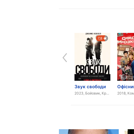
8,0
7,7
7,8
В погоне за счастьем
Керування гнівом
Звук свободи
2006, Драма, Комедія
2003, Драма, Комедія
2023, Бойовик, Кримінал
2018, Ком