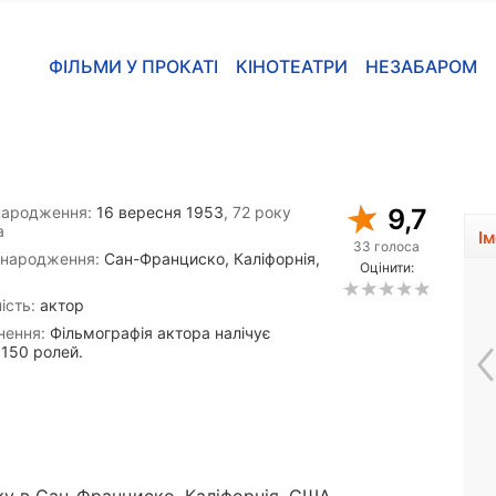
ФІЛЬМИ У ПРОКАТІ
КІНОТЕАТРИ
НЕЗАБАРОМ
народження:
16 вересня 1953
, 72 року
9,7
а
І
33 голоса
 народження:
Сан-Франциско, Каліфорнія,
Оцінити:
ість:
актор
нення:
Фільмографія актора налічує
 150 ролей.
Антонія Сантіллі