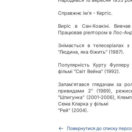
Народився 16 вересня 1953 ро
Справжнє ім'я - Кертіс.
Виріс в Сан-Хоакіні. Вивчав
Працював ріелтором в Лос-Андж
Знімається в телесеріалах з
"Людина, яка біжить" (1987).
Популярність Курту Фуллеру
фільмі "Світ Вейна" (1992).
Запам'ятався глядачам за ро
привидами 2" (1989), режис
"Шпигунка" (2001-2006), Клемп
Сема Кларка у фільмі
"Рей" (2004).
Повернутися до списку персо