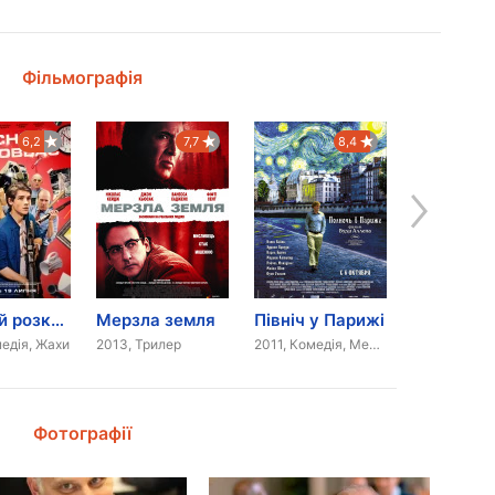
Фільмографія
6,2
7,7
8,4
Офісний розковбас
Мерзла земля
Північ у Парижі
едія, Жахи
2013, Трилер
2011, Комедія, Мелодрама
Фотографії