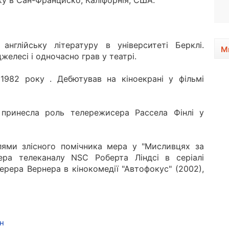
ку в Сан-Франциско, Каліфорнія, США.
1949, 77 років
 англійську літературу в університеті Берклі.
М
елесі і одночасно грав у театрі.
 1982 року . Дебютував на кіноекрані у фільмі
 принесла роль телережисера Рассела Фінлі у
лями злісного помічника мера у "Мисливцях за
ера телеканалу NSC Роберта Ліндсі в серіалі
ерера Вернера в кінокомедії "Автофокус" (2002),
н