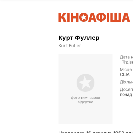
Курт Фуллер
Kurt Fuller
Дата 
дів
Місце
США
Діяльн
Досяг
понад