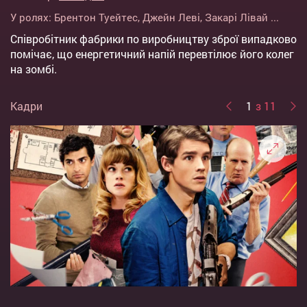
У ролях:
Брентон Туейтес
,
Джейн Леві
,
Закарі Лівай
...
Співробітник фабрики по виробництву зброї випадково
помічає, що енергетичний напій перевтілює його колег
на зомбі.
Кадри
1
з 11