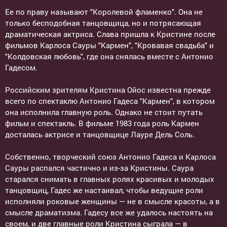
Ее по праву называют "Королевой фламенко". Она не
только бесподобная танцовщица, но и потрясающая
драматическая актриса. Слава пришла к Кристине после
фильмов Карлоса Сауры "Кармен", "Кровавая свадьба" и
"Колдовская любовь", где она снялась вместе с Антонио
Гадесом.
Российским зрителям Кристина Ойос известна прежде
всего по спектаклю Антонио Гадеса "Кармен", в котором
она исполнила главную роль. Однако не стоит путать
фильм и спектакль. В фильме 1983 года роль Кармен
досталась актрисе и танцовщице Лауре Дель Соль.
Собственно, творческий союз Антонио Гадеса и Карлоса
Сауры распался частично и из-за Кристины. Саура
старался снимать в главных ролях красивых и молодых
танцовщиц, Гадес же настаивал, чтобы ведущие роли
исполняли роковые женщины — не в смысле красоты, а в
смысле драматизма. Гадесу все же удалось настоять на
своем, и две главные роли Кристина сыграла — в