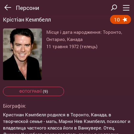
Персони
Крістіан Кемпбелл
10
Місце і дата народження: Торонто,
Онтарио, Канада
11 травня 1972 (телець)
ФОТОГРАФІЇ
(9)
Біографія:
Кристиан Кэмпбелл родился в Торонто, Канада, в
творческой семье - мать, Марни Нев Кэмпбелл, психолог и
владелица частного класса йоги в Ванкувере. Отец,