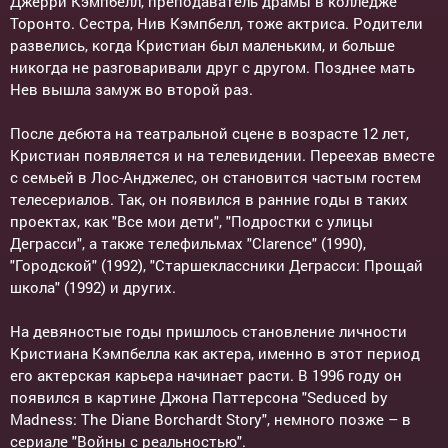
Джерри Кэмпбелл, преподаватель драмы в колледже
Торонто. Сестра, Нив Кэмпбелл, тоже актриса. Родители
развелись, когда Кристиан был маленьким, и больше
никогда не разговаривали друг с другом. Позднее мать
Нев вышла замуж во второй раз.
После дебюта на театральной сцене в возрасте 12 лет,
Кристиан появляется и на телевидении. Переехав вместе
с семьей в Лос-Анджелес, он становится частым гостем
телесериалов. Так, он появился в ранние годы в таких
проектах, как "Все мои дети", "Подростки с улицы
Деграсси", а также телефильмах "Clarence" (1990),
"Городской" (1992), "Старшеклассники Деграсси: Прощай
школа" (1992) и других.
На девяностые годы пришлось становление личности
Кристиана Кэмпбелла как актера, именно в этот период
его актерская карьера начинает расти. В 1996 году он
появился в картине Джона Паттерсона "Seduced by
Madness: The Diane Borchardt Story", немного позже – в
сериале "Войны с реальностью".