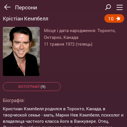
Персони
Крістіан Кемпбелл
10
Місце і дата народження: Торонто,
Онтарио, Канада
11 травня 1972 (телець)
ФОТОГРАФІЇ
(9)
Біографія:
Кристиан Кэмпбелл родился в Торонто, Канада, в
творческой семье - мать, Марни Нев Кэмпбелл, психолог и
владелица частного класса йоги в Ванкувере. Отец,