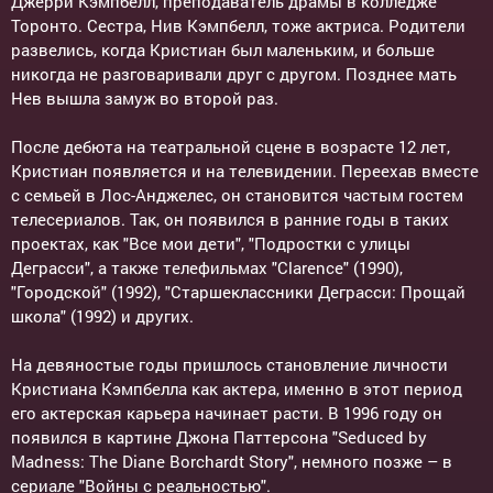
Джерри Кэмпбелл, преподаватель драмы в колледже
Торонто. Сестра, Нив Кэмпбелл, тоже актриса. Родители
развелись, когда Кристиан был маленьким, и больше
никогда не разговаривали друг с другом. Позднее мать
Нев вышла замуж во второй раз.
После дебюта на театральной сцене в возрасте 12 лет,
Кристиан появляется и на телевидении. Переехав вместе
с семьей в Лос-Анджелес, он становится частым гостем
телесериалов. Так, он появился в ранние годы в таких
проектах, как "Все мои дети", "Подростки с улицы
Деграсси", а также телефильмах "Clarence" (1990),
"Городской" (1992), "Старшеклассники Деграсси: Прощай
школа" (1992) и других.
На девяностые годы пришлось становление личности
Кристиана Кэмпбелла как актера, именно в этот период
его актерская карьера начинает расти. В 1996 году он
появился в картине Джона Паттерсона "Seduced by
Madness: The Diane Borchardt Story", немного позже – в
сериале "Войны с реальностью".