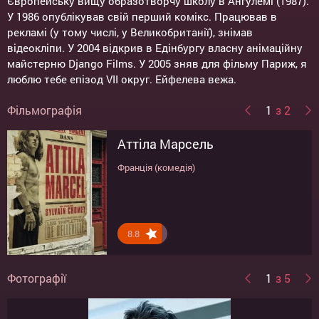
Європейську вищу образотворчу школу в Ангулемі (1987).
У 1986 опублікував свій перший комікс. Працював в
рекламі (у тому числі, у Великобританії), знімав
відеокліпи. У 2004 відкрив в Едінбургу власну анімаційну
майстерню Django Films. У 2005 зняв для фільму Париж, я
люблю тебе епізод VII округ. Ейфелева вежа.
Фільмографія
1
з 2
Аттіла Марсель
Тріо из Бельвілля
Франція (комедія)
Канада/Франція/Великобретания/Бельгія
(мультфільм)
8.8
7.9
Фотографії
1
з 5