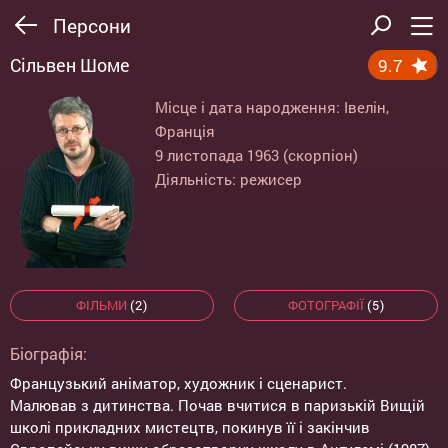
Персони
Сільвен Шоме
9.7
Місце і дата народження: Івелін,
Франція
9 листопада 1963 (скорпіон)
Діяльність: режисер
ФІЛЬМИ
(2)
ФОТОГРАФІЇ
(5)
Біографія:
Французький аніматор, художник і сценарист.
Малював з дитинства. Почав вчитися в паризькій Вищій
школі прикладних мистецтв, покинув її і закінчив