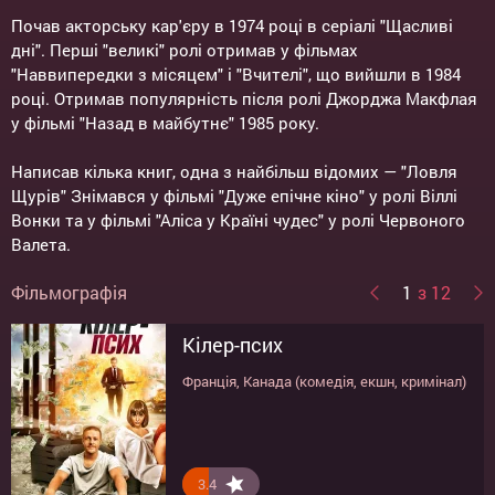
Почав акторську кар'єру в 1974 році в серіалі "Щасливі
дні". Перші "великі" ролі отримав у фільмах
"Наввипередки з місяцем" і "Вчителі", що вийшли в 1984
році. Отримав популярність після ролі Джорджа Макфлая
у фільмі "Назад в майбутнє" 1985 року.
Написав кілька книг, одна з найбільш відомих — "Ловля
Щурів" Знімався у фільмі "Дуже епічне кіно" у ролі Віллі
Вонки та у фільмі "Аліса у Країні чудес" у ролі Червоного
Валета.
Фільмографія
1
з 12
Кілер-псих
Завзяті шахраї
Британці йдуть!
Мотель
Мармурове місто
Ученик чародея
Машина времени в джакузи
Аліса в країні чудес
Дев'ять
Сезон полювання 2
Любов на бігу
Очень эпическое кино
Франція, Канада (комедія, екшн, кримінал)
США, Великобританія (комедія)
США, Великобританія (комедія)
США (трилер)
США (бойовик)
США (драма, бойовик, пригоди, фентезі)
США, Канада (комедія)
США (пригоди)
США (фантастика, пригоди)
США (комедія, пригоди)
США (пригоди)
США (комедія, пригоди)
3.4
6.2
6.4
6.2
7.8
6.9
7.8
7.8
6.8
5
8
4