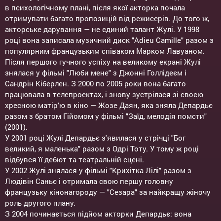
в психологічному плані, після якої акторка почала
отримувати багато пропозицій від режисерів. До того ж,
акторське дарування — не єдиний талант Жулі. У 1998
році вона записала музичний диск "Adieu Camille" разом з
популярним французьким співаком Марком Лавуаном.
Після першого гучного успіху на великому екрані Жулі
знялася у фільмі "Люби мене" з Джонні Голлідеєм і
Сандрін Кіберлен. З 2000 по 2005 роки вона багато
працювала в телепроектах, і знову зустрілася зі своєю
хресною матір'ю в кіно — Жозе Даян, яка зняла Депардьє
разом з братом Гійомом у фільмі "Заїд, мелодія помсти"
(2001).
У 2001 році Жулі Депардьє з'явилася у стрічці "Бог
великий, я маленька" разом з Одрі Тоту. У тому ж році
відбувся її дебют та театральній сцені.
У 2002 Жулі знялася у фільмі "Крихітка Лілі" разом з
Людівін Саньє і отримала свою першу головну
французьку кінонагороду — "Сезара" за найкращу жіночу
роль другого плану.
З 2004 починається підйом акторки Депардьє: вона