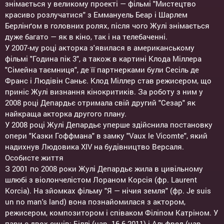
знімається у великому проекті — фільмі "Мистецтво
красиво розлучатися" з Еммануель Беар і Шарлем
Берлінґом в головних ролях, після чого Жулі знімається
дуже багато — як в кіно, так і на телебаченні.
У 2007-му році акторка з'явилася в американському
фільмі "Година пік 3", а також в картині Клода Міллера
"Сімейна таємниця", де її партнерками були Сесіль де
Франс і Людівін Саньє. Клод Міллер став режисером, що
приніс Жулі визнання кінокритиків. За роботу з ним у
2008 році Депардьє отримала свій другий "Сезар" як
найкраща акторка другого плану.
У 2008 році Жулі Депардьє уперше здійснила постановку
опери "Казки Гоффмана" в замку "Vaux le Vicomte", який
надихнув Людовика XIV на будівництво Версаля.
Особисте життя
З 2001 по 2008 роки Жулі Депардьє жила в цивільному
шлюбі з віолончелістом Лораном Корсія (фр. Laurent
Korcia). На зйомках фільму "Я — нічия земля" (фр. Je suis
un no man's land) вона познайомилася з актором,
режисером, композитором і співаком Філіпом Катріном. У
пари є двох синів: Біллі (нар. 16.6.2011) і Альфред (нар.