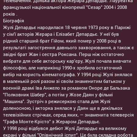
телебачення. Донька актора Жерара Депардьє. Лауреатка
французької національної кінопремії "Сезар" 2004 і 2008
років .
Біографія
Жулі Депардьє народилася 18 червня 1973 року в Парижі
у сім'ї акторів Жерара і Елізабет Депардьє. У неї був
рідний старший брат Гійом, який помер у 2008 році в
результаті загострення давнього захворювання, а також є
звідні брат Жан і сестра Роксана. Перш ніж остаточно
вибрати для себе акторську кар'єру, Жулі почала вивчати
філософію, але наприкінці 1990-х зробила остаточний
вибір на користь кінематографа. У 1994 році Жулі знялася
в маленькій ролі разом зі своїм знаменитим батьком у
воєнній драмі Іва Анжело за романом Оноре де Бальзака
"Полковник Шабер", а потім у Жозе Даян у фільмі
"Машина". Зустріч з режисеркою стала для Жулі
доленосною, і акторка знялася у Даян ще в декількох
телевізійних стрічках, серед яких, — знаменита телеверсія
"Графа Монте-Крісто" з Жераром Депардьє.
У 1998 році відбувся дебют Жулі Депардьє на великому
екрані у фільмі "Опівнічний іспит". Це була складна робота