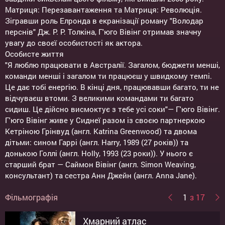
Матриця: Перезавантаження та Матриця: Революція.
Зігравши роль Елронда в екранізації роману "Володар
перснів" Дж. Р. Р. Толкіна, Г'юго Вівінг отримав значну
увагу до своєї особистості як актора.
Особисте життя
"Я люблю працювати в Австралії. Загалом, бюджети менші,
команди менші і загалом ти працюєш у швидкому темпі.
Це дає тобі енергію. В кінці дня, працювавши багато, ти не
відчуваєш втоми. З великими командами ти багато
сидиш. Це дійсно висмоктує з тебе усі соки"— Г'юго Вівінг.
Г'юго Вівінг живе у Сиднеї разом із своєю партнеркою
Кетріною Грінвуд (англ. Katrina Greenwood) та двома
дітьми: сином Гаррі (англ. Harry, 1989 (27 років)) та
донькою Голлі (англ. Holly, 1993 (23 роки)). У нього є
старший брат — Саймон Вівінг (англ. Simon Weaving,
консультант) та сестра Анн Джейн (англ. Anna Jane).
Фільмографія
1
з 17
Хмарний атлас
Хоббіт: Битва п'яти воїнств
Хоббіт: Пустка Смога
Хоббіт: Несподівана подорож
Матриця: Перезавантаження
Матриця: Революція
Матриця
Смертні машини
Помста від кутюр
Чужа земля
Перший месник
Трансформери 3
Легенди нічної варти
Людина-вовк
Бейб - чотириногий малюк
Властелин колец: Две
V значить Вендета