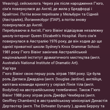
Weaving), сейсмолога. Через рік після народження Г'юго,
сім'я повернулася до Англії, де жила у Бредфорді і
Брайтоні. Потім вони переїхали у Мельбурн та Сідней
(Австралія), Йоганнесбург (ПАР), а потім знову
повернулася до Англії.
Перебуваючи в Англії, Г'юго Вівінг відвідував незалежну
школу-інтернат Queen Elizabeth's Hospital. Його сім'я
повернулася в Австралію 1976 року, де він ходив до ще
однієї приватної школи Sydney's Knox Grammar School.
1981 року Г'юго Вівінг закінчив Австралійський
національний інститут драматичного мистецтва (англ.
Australia's National Institute of Dramatic Art).
Кар'єра
Г'юго Вівінг свою першу роль зіграв 1984 року. Це була
роль Дагласа Джардіна (англ. Douglas Jardine), англійця,
капітана команди крикету у серіалі Лінія тіла (англ.
Bodyline) на австралійському телебаченні. Також Г'юго
Вівінг 1988 року зіграв роль Джефрі Чемберза (англ.
Geoffrey Chambers) в австралійському мінісеріалі Династія
Дертвотер (англ. The Dirtwater Dynasty ), драма Берроу та