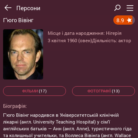
Персони
Г'юго Вівінг
8.9
Місце і дата народження: Нігерія
3 квітня 1960 (овен)
Діяльність: актор
ФІЛЬМИ
(17)
ФОТОГРАФІЇ
(13)
Біографія:
Г'юго Вівінг народився в Університетській клінічній
лікарні (англ. University Teaching Hospital) у сім'ї
англійських батьків — Анн (англ. Anne), туристичного гіда
та колишньої учительки, та Воллеса Вівінга (англ. Wallace