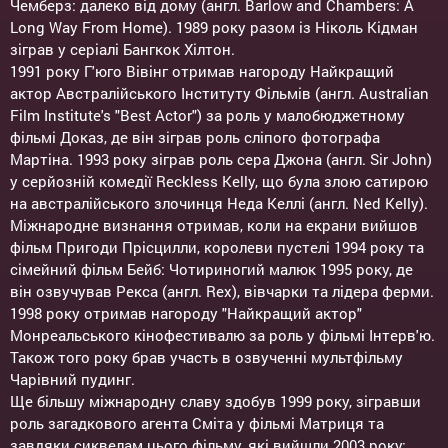
Чемберз: далеко від дому (англ. Barlow and Chambers: A
Long Way From Home). 1989 року разом із Ніколь Кідман
зіграв у серіалі Бангкок Хілтон.
1991 року Г'юго Вівінг отримав нагороду Найкращий
актор Австралійського Інституту Фільмів (англ. Australian
Film Institute's "Best Actor") за роль у малобюджетному
фільмі Доказ, де він зіграв роль сліпого фотографа
Мартіна. 1993 року зіграв роль сера Джона (англ. Sir John)
у серйозній комедії Reckless Kelly, що була злою сатирою
на австралійського злочинця Неда Келлі (англ. Ned Kelly).
Міжнародне визнання отримав, коли на екрани вийшов
фільм Пригоди Прісцилли, королеви пустелі 1994 року та
сімейний фільм Бейб: Чотириногий малюк 1995 року, де
він озвучував Рекса (англ. Rex), вівчарки та лідера ферми.
1998 року отримав нагороду "Найкращий актор"
Монреальського кінофестивалю за роль у фільмі Інтерв'ю.
Також того року брав участь в озвученні мультфільму
Чарівний пудинг.
Ще більшу міжнародну славу здобув 1999 року, зігравши
роль загадкового агента Сміта у фільмі Матриця та
завдяки сиквелам цього фільму, які вийшли 2003 року: