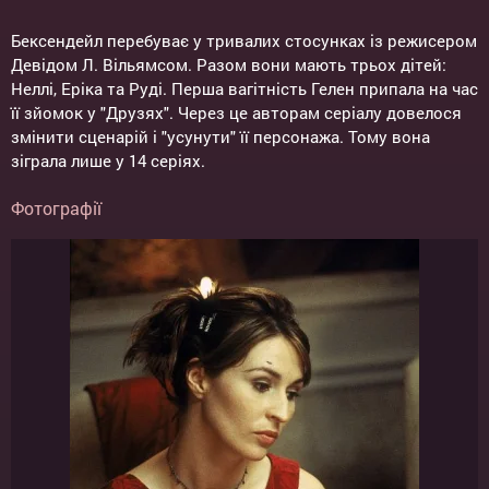
Бексендейл перебуває у тривалих стосунках із режисером
Девідом Л. Вільямсом. Разом вони мають трьох дітей:
Неллі, Еріка та Руді. Перша вагітність Гелен припала на час
її зйомок у "Друзях". Через це авторам серіалу довелося
змінити сценарій і "усунути" її персонажа. Тому вона
зіграла лише у 14 серіях.
Фотографії