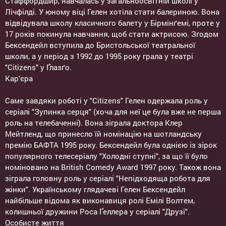
Стаффордшир, навчалась у загальноосвітній школі у
Лічфілді. У юному віці Гелен хотіла стати балериною. Вона
відвідувала школу класичного балету у Бірмінґемі, проте у
17 років покинула навчання, щоб стати актрисою. Згодом
Бексендейл вступила до Бристольської театральної
школи, а у період з 1992 до 1995 року грала у театрі
"Citizens" у Ґлазґо.
Кар'єра
Саме завдяки роботі у "Citizens" Гелен одержала роль у
серіалі "Зупинка серця" (хоча для неї це була вже не перша
роль на телебаченні). Вона зіграла доктора Клер
Мейтленд, що принесло їй номінацію на шотландську
премію БАФТА 1995 року. Бексендейл була однією із зірок
популярного телесеріалу "Холодні ступні", за що її було
номіновано на British Comedy Award 1997 року. Також вона
зіграла головну роль у серіалі "Непідходяща робота для
жінки". Українському глядачеві Гелен Бексендейл
найбільше відома як виконавиця ролі Емілі Волтем,
колишньої дружини Роса Ґеллера у серіалі "Друзі".
Особисте життя