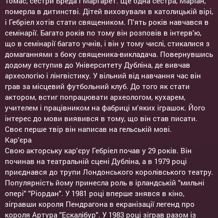
Томас, сестри Бреда і Маргарет. Ще одна сестра, Маріан,
померла в дитинстві. Дітей виховували в католицькій вірі,
і Гебріел хотів стати священиком. П'ять років навчався в
семінарії. Багато років по тому він розповів в інтерв'ю,
що в семінарії багато учнів, і він у тому числі, стикалися з
домаганнями з боку священика-викладача. Повернувшись
додому вступив до Університету Дубліна, де вивчав
археологію і лінгвістику. У вільний від навчання час він
грав за місцевий футбольний клуб. До того як стати
актором, встиг попрацювати археологом, кухарем,
учителем і працівником на фабриці м'яких іграшок. Його
інтерес до мови виявився в тому, що він став писати.
Своє перше твір він написав на гельській мові.
Кар'єра
Свою акторську кар'єру Гебріел почав у 29 років. Він
починав на театральній сцені Дубліна, а в 1979 році
приєднався до трупи Лондонського королівського театру.
Популярність йому принесла роль в ірландській "мильні
опері" "Ріордан". У 1981 році вперше знявся в кіно,
зігравши короля Пендрагона в екранізації легенд про
короля Артура "Ескалібур". У 1983 році зіграв разом із