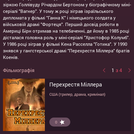
зіркою Голлівуду Річардом Бертоном у біографічному міні-
серіалі "Вагнер". У тому ж році зіграв ізраїльського
дипломата у фільмі "Ганна К" і німецького солдата у
військовій драмі "Фортеця". Перший досвід роботи в
Америці Бірн отримав на телебаченні, де йому в 1985 році
дісталася головна роль у міні-серіалі "Христофор Колумб".
У 1986 році зіграв у фільмі Кена Расселла "Готика". У 1990
знявся у гангстерської драмі "Перехрестя Міллера" братів
Коенів.
Фільмографія
1
з 4
Перехрестя Міллера
Спадковість
Академія вампірів: сестри по
Щедрость Перрье
крові
США (трилер, драма, кримінал)
США (фантастика, драма, жахи)
Великобритания, Ирландия (трилер, драма,
комедія, бойовик)
США (фентезі)
6.4
8.8
5.1
0