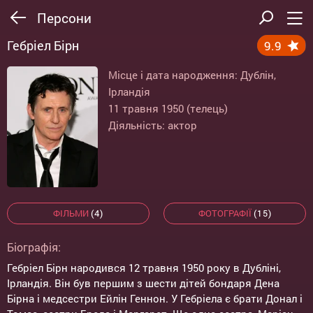
Персони
Гебріел Бірн
9.9
Місце і дата народження: Дублін,
Ірландія
11 травня 1950 (телець)
Діяльність: актор
ФІЛЬМИ
(4)
ФОТОГРАФІЇ
(15)
Біографія:
Гебріел Бірн народився 12 травня 1950 року в Дубліні,
Ірландія. Він був першим з шести дітей бондаря Дена
Бірна і медсестри Ейлін Геннон. У Гебріела є брати Донал і