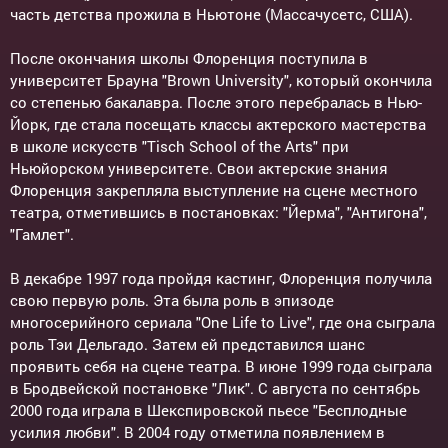
часть детства прожила в Ньютоне (Массачусетс, США).
После окончания школы Флоренция поступила в
университет Брауна "Brown University", который окончила
со степенью бакалавра. После этого перебралась в Нью-
Йорк, где стала посещать классы актерского мастерства
в школе искусств "Tisch School of the Arts" при
Ньюйорском университете. Свои актерские знания
Флоренция закрепляла выступление на сцене местного
театра, отметившись в постановках: "Йерма", "Антигона",
"Гамлет".
В декабре 1997 года пройдя кастинг, Флоренция получила
свою первую роль. Эта была роль в эпизоде
многосерийного сериала "One Life to Live", где она сыграла
роль Тэи Дельгадо. Затем ей представился шанс
проявить себя на сцене театра. В июне 1999 года сыграла
в Бродвейской постановке "Лик". С августа по сентябрь
2000 года играла в Шекспировской пьесе "Бесплодные
усилия любви". В 2004 году отметила появлением в