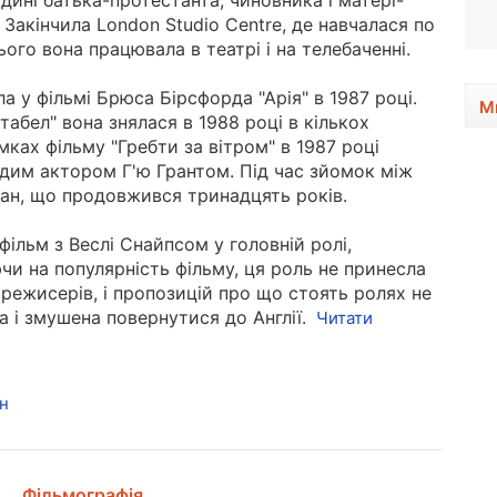
дині батька-протестанта, чиновника і матері-
1960, 66 років
 Закінчила London Studio Centre, де навчалася по
ього вона працювала в театрі і на телебаченні.
ла у фільмі Брюса Бірсфорда "Арія" в 1987 році.
М
стабел" вона знялася в 1988 році в кількох
ках фільму "Гребти за вітром" в 1987 році
одим актором Г'ю Грантом. Під час зйомок між
ман, що продовжився тринадцять років.
фільм з Веслі Снайпсом у головній ролі,
чи на популярність фільму, ця роль не принесла
 режисерів, і пропозицій про що стоять ролях не
а і змушена повернутися до Англії.
Читати
н
Фільмографія