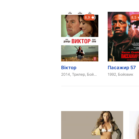
8,9
8,5
Віктор
Пасажир 57
2014, Трилер, Бойовик
1992, Бойовик