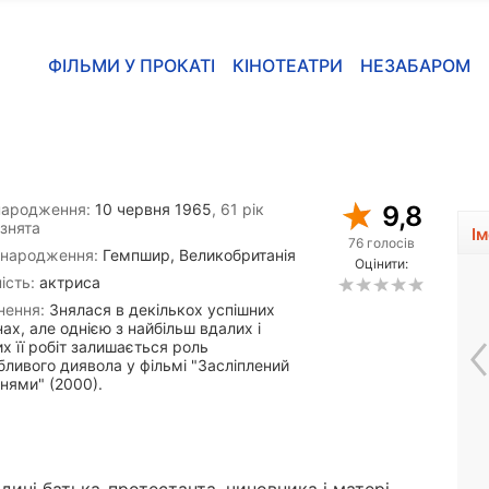
ФІЛЬМИ У ПРОКАТІ
КІНОТЕАТРИ
НЕЗАБАРОМ
народження:
10 червня 1965
, 61 рік
9,8
знята
І
76 голосів
 народження:
Гемпшир, Великобританія
Оцінити:
ість:
актриса
нення:
Знялася в декількох успішних
ах, але однією з найбільш вдалих і
х її робіт залишається роль
бливого диявола у фільмі "Засліплений
нями" (2000).
Розана Пастор