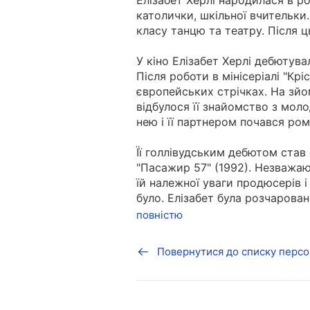
Елізабет Херлі народилася в ро
католички, шкільної вчительки.
класу танцю та театру. Після ц
У кіно Елізабет Херлі дебютува
Після роботи в мінісеріалі "Крі
європейських стрічках. На зйом
відбулося її знайомство з мол
нею і її партнером почався ро
Її голлівудським дебютом став 
"Пасажир 57" (1992). Незважаю
їй належної уваги продюсерів і
було. Елізабет була розчарован
повністю
Повернутися до списку персо