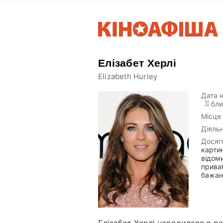
Елізабет Херлі
Elizabeth Hurley
Дата 
бли
Місце
Діяльн
Досяг
картин
відоми
прива
бажан