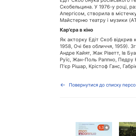
Едіт Скоб онука російського 
Скобельцина. У 1976-у році, 
Апергісом, створила в містеч
Майстерню театру і музики (AT
Кар'єра в кіно
Як акторку Едіт Скоб відкрив
1958, Очі без обличчя, 1959). 
Андре Кайят, Жак Ріветт, Ів Б
Руїс, Жан-Поль Раппно, Педру К
П'єр Рішар, Крістоф Ганс, Габрі
Повернутися до списку персо
7,7
7,9
5,3