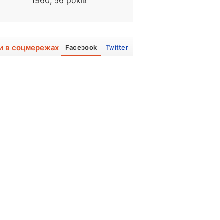
1960, 66 років
1962, 64 року
и в соцмережах
Facebook
Twitter
7,7
7,9
5,3
6,9