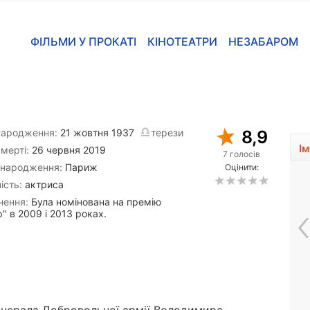
ФІЛЬМИ У ПРОКАТІ
КІНОТЕАТРИ
НЕЗАБАРОМ
народження:
21 жовтня 1937
терези
8,9
І
мерті:
26 червня 2019
7 голосів
 народження:
Париж
Оцінити:
ість:
актриса
нення:
Була номінована на премію
" в 2009 і 2013 роках.
Паула Ечеваррія