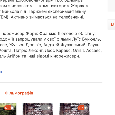
генерала Добровольчої армії Володимира
1977, 49 років
разом з чоловіком — композитором Жоржем
ку Баньоле під Парижем експериментальну
EM). Активно знімається на телебаченні.
М
 кінорежисер Жорж Франжю (Головою об стіну,
Згодом її запрошували у свої фільми Луїс Бунюель,
уассе, Жульєн Дювів'є, Анджей Жулавський, Рауль
ошта, Патріс Леконт, Леос Каракс, Олів'є Ассаяс,
ель Агійон та інші відомі кінорежисери.
н
Фільмографія
6,9
0
6,7