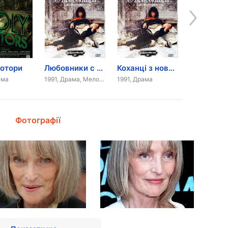
мотори
Любовники с нового моста
Коханці з нового мосту
Відок
ама
1991, Драма, Мелодрама
1991, Драма
Фотографії