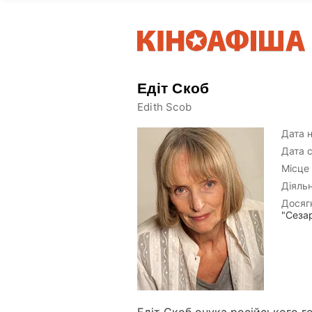
Едіт Скоб
Edith Scob
Дата 
Дата с
Місце
Діяльн
Досяг
"Сезар