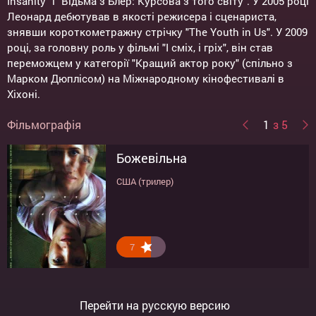
Insanity" і "Відьма з Блер: Курсова з того світу". У 2005 році
Леонард дебютував в якості режисера і сценариста,
знявши короткометражну стрічку "The Youth in Us". У 2009
році, за головну роль у фільмі "І сміх, і гріх", він став
переможцем у категорії "Кращий актор року" (спільно з
Марком Дюплісом) на Міжнародному кінофестивалі в
Хіхоні.
Фільмографія
1
з 5
Божевільна
Якщо я залишусь
Очікування кохання
Відьма з Блер: Курсова з того
Дом страха
світу
США (трилер)
США (драма)
Польша (драма, комедія)
США (трилер)
США (трилер, драма)
7.3
9.3
7.3
7
8
Перейти на русскую версию