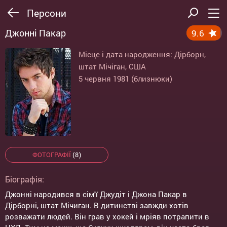
Персони
Джонні Пакар
9.6
Місце і дата народження: Дірборн,
штат Мічіган, США
5 червня 1981 (близнюки)
ФОТОГРАФІЇ
(8)
Біографія:
Джонні народився в сім'ї Джудіт і Джона Пакар в
Дірборні, штат Мічиган. В дитинстві завжди хотів
розважати людей. Він грав у хокей і мріяв потрапити в