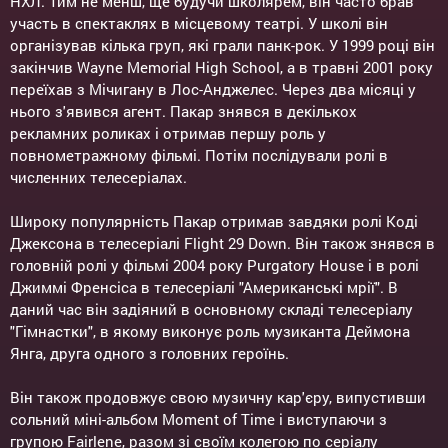
НХЛ. Тим не менш, ще будучи школярем, він часто брав
участь в спектаклях в місцевому театрі. У школі він
організував кілька груп, які грали панк-рок. У 1999 році він
закінчив Wayne Memorial High School, а в травні 2001 року
переїхав з Мічигану в Лос-Анджелес. Через два місяці у
нього з'явився агент. Пакар знявся в декількох
рекламних роликах і отримав першу роль у
повнометражному фільмі. Потім послідували ролі в
численних телесеріалах.
Широку популярність Пакар отримав завдяки ролі Коді
Джексона в телесеріалі Flight 29 Down. Він також знявся в
головній ролі у фільмі 2004 року Purgatory House і в ролі
Джиммі Френсіса в телесеріалі "Американські мрії". В
даний час він задіяний в основному складі телесеріалу
"Гімнастки", в якому виконує роль музиканта Деймона
Янга, друга одного з головних героїнь.
Він також продовжує свою музичну кар'єру, випустивши
сольний міні-альбом Moment of Time і виступаючи з
групою Fairlene, разом зі своїм колегою по серіалу