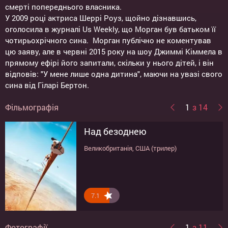
смерті попереднього власника.
У 2009 році актриса Шеррі Роуз, щойно дізнавшись,
оголосила в журналі Us Weekly, що Морган був батьком її
чотирьохрічного сина. Морган публічно не коментував
цю заяву, але в червні 2015 року на шоу Джиммі Кіммела в
прямому ефірі його запитали, скільки у нього дітей, і він
відповів: "У мене лише одна дитина", маючи на увазі свого
сина від Гіларі Бертон.
Фільмографія
1
з 14
Над безоднею
Нечестивий
Убивства з листівками
Ремпейдж
Бетмен проти Супермена: На
Швидкість: Автобус 657
Екстрасенси
Невловимі
Шкатулка прокляття
Курьер
Поля смерті
Пастка
Хранителі
Випадковий чоловік
зорі справедливості
Великобританія, США (трилер)
США (жахи)
Великобританія, США (трилер, кримінал)
США (фантастика, бойовик, пригоди)
США (трилер, бойовик)
США (трилер, детектив)
США (бойовик)
США (трилер, жахи)
США (бойовик)
США (трилер, драма)
США, Великобританія (трилер, драма)
США (трилер)
Великобританія (драма, комедія)
США (фантастика, бойовик, пригоди,
фентезі)
7.1
7.6
7.7
6.8
8.3
5.8
9.9
6.7
9.1
7.2
7.8
6.1
7.5
7.1
Фотографії
1
з 11