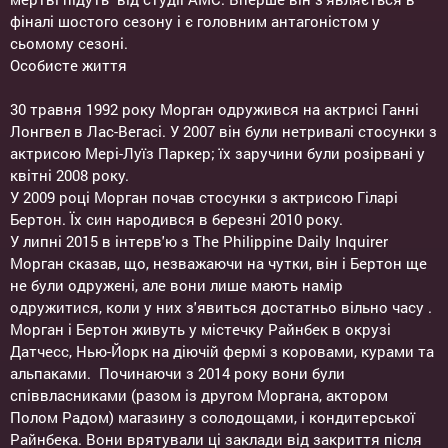
фіналі шостого сезону і є головним антагоністом у
сьомому сезоні.
Особисте життя
30 травня 1992 року Морган одружився на актрисі Ганні
Лонгвел в Лас-Вегасі. У 2007 він були нетривалі стосунки з
актрисою Мері-Луїз Паркер; їх заручини були розірвані у
квітні 2008 року.
У 2009 році Морган почав стосунки з актрисою Гіларі
Бертон. Їх син народився в березні 2010 року.
У липні 2015 в інтерв'ю з The Philippine Daily Inquirer
Морган сказав, що, незважаючи на чутки, він і Бертон ще
не були одружені, але вони лише мають намір
одружитися, коли у них з'явиться достатньо вільно часу .
Морган і Бертон живуть у містечку Райнбек в окрузі
Датчесс, Нью-Йорк на діючій фермі з коровами, курами та
альпаками. Починаючи з 2014 року вони були
співвласниками (разом із другом Моргана, актором
Полом Радом) магазину з солодощами, і кондитерської
Райнбека. Вони врятували ці заклади від закриття після