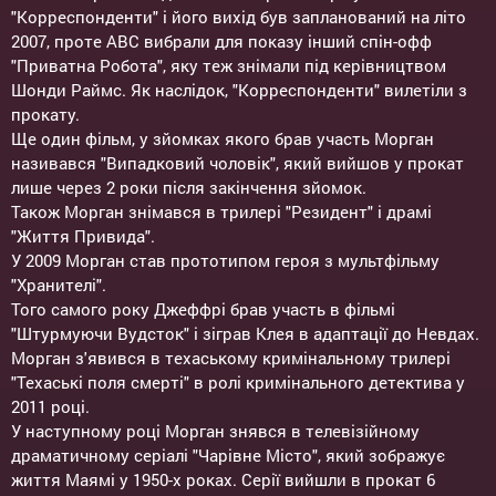
"Корреспонденти" і його вихід був запланований на літо
2007, проте ABC вибрали для показу інший спін-офф
"Приватна Робота", яку теж знімали під керівництвом
Шонди Раймс. Як наслідок, "Корреспонденти" вилетіли з
прокату.
Ще один фільм, у зйомках якого брав участь Морган
називався "Випадковий чоловік", який вийшов у прокат
лише через 2 роки після закінчення зйомок.
Також Морган знімався в трилері "Резидент" і драмі
"Життя Привида".
У 2009 Морган став прототипом героя з мультфільму
"Хранителі".
Того самого року Джеффрі брав участь в фільмі
"Штурмуючи Вудсток" і зіграв Клея в адаптації до Невдах.
Морган з'явився в техаському кримінальному трилері
"Техаські поля смерті" в ролі кримінального детектива у
2011 році.
У наступному році Морган знявся в телевізійному
драматичному серіалі "Чарівне Місто", який зображує
життя Маямі у 1950-х роках. Серії вийшли в прокат 6