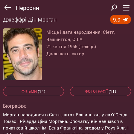
Персони
Джеффрі Дін Морган
9.9
Місце і дата народження: Сіетл,
Вашингтон, США
21 квітня 1966 (телець)
Діяльність: актор
ФІЛЬМИ
(14)
ФОТОГРАФІЇ
(11)
Біографія:
Морган народився в Сіетлі, штат Вашингтон, у сім'ї Сенді
Томас і Річарда Діна Моргана. Спочатку він навчався в
початковій школі ім. Бена Франкліна, згодом у Роуз Хілл, і