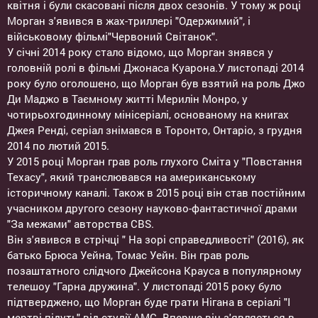
квітня і були скасовані після двох сезонів. У тому ж році
Морган з'явився в жах-триллері "Одержимий", і
військовому фільмі"Червоний Світанок".
У січні 2014 року стало відомо, що Морган знявся у
головній ролі в фільмі Джонаса Куарона.У листопаді 2014
року було оголошено, що Морган був взятий на роль Джо
Ди Маджо в Таємному житті Мерилін Монро, у
чотирьохгодинному мінісеріалі, основаному на книгах
Джея Ренді, серіал знімався в Торонто, Онтаріо, з грудня
2014 по лютий 2015.
У 2015 році Морган грав роль глухого Сміта у "Повстання
Техасу", який транслювався на американському
історичному каналі. Також в 2015 році він став постійним
учасником другого сезону науково-фантастичної драми
"За межами" авторства СBS.
Він з'явився в стрічці " На зорі справедливості" (2016), як
батько Брюса Уейна, Томас Уейн. Він грав роль
позаштатного слідчого Джейсона Крауса в популярному
телешоу "Гарна дружина". У листопаді 2015 року було
підтверджено, що Морган буде грати Нігана в серіалі "І
мертві підуть" від студії AMC. Вперше він з'являється в