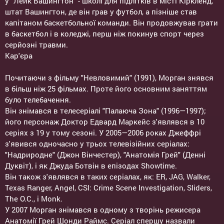
у "Лейк Вашингтон" - школі для підлітків в місті Кіркленд,
штат Вашингтон, де він грав у футбол, а пізніше став
капітаном баскетбольної команди. Він продовжував грати
в баскетбол і в коледжі, перш ніж покинув спорт через
серйозні травми.
Кар'єра
Почитаючи з фільму "Невловимий" (1991), Морган знявся
в більш ніж 25 фільмах. Проте його основним заняттям
було телебачення.
Він знімався в телесеріалі "Палаюча Зона" (1996—1997);
його персонаж Доктор Едвард Маркейс з'являвся в 10
серіях з 19 у тому сезоні. У 2005—2006 роках Джеффрі
з'явився одночасно у трьох телевізійних серіалах:
"Надриродне" (Джон Вінчестер), "Анатомія Грей" (Денні
Дуквіт), і як Джуда Ботвін в епізодах Showtime.
Він також з'являвся в таких серіалах, як: ER, JAG, Walker,
Texas Ranger, Angel, CSI: Crime Scene Investigation, Sliders,
The O.C., і Monk.
У 2007 Морган знімався в одному з творінь режисера
Анатомії Грей Шонди Раймс. Серіал спершу назвали