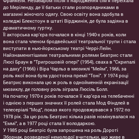
Франкеля. Незабаром після її народження сім'я переїхала
до Меріленду, де її батьки стали розпорядниками в
магазині жіночого одягу. Свою освіту вона здобула в
коледжі Блекстоун в штаті Вірджинія, де була задіяна в
драматичному гуртку.
Її акторська кар'єра почалася в кінці 1940-х років, коли
вона стала членом бродвейської театральної трупи і стала
виступати в нью-йоркському театрі Черрі-Лейн.
Найзнаменитішими театральними ролями Беатрис стали
Люсі Браун в "Тригрошовій опері" (1954), сваха в "Скрипалі
на даху" (1966) і Віра Чарльз в мюзиклі "Мейм", 1966, за
роль якої вона була удостоєна премії "Тоні". У 1974 році
Беатрис виконала цю ж роль в однойменній екранізації
мюзиклу, де головну роль зіграла Люсіль Болл.
На початку 1970-х років почалася її кар'єра на телебаченні
і однією з перших значних її ролей стала Мод Фіндлей в
телесеріалі "Мод", показ якого продовжувався з 1972 по
1978 рік. За цю роль Беатрис кілька разів номінувалася на
"Еммі", а в 1977 році стала її володаркою.
У 1985 році Беатріс була запрошена на роль Дороті
Зборнак, розведеної немолодої вчительки, що живе в