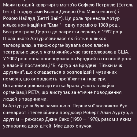
Маямі в одній квартирі з матір'ю Софією Петрілло (Естель
Гетті) і подругами Бланш Деверо (Рю Маккленаген) і
Розою Найлуд (Бетті Вайт). Ця роль принесла Артур
кілька номінацій на "Еммі" і одну премію в 1988 році.
Беатрис грала Дороті до закриття серіалу в 1992 році.
Після цього Артур з'явилася як гість в кількох
телесеріалах, а також організувала своє власне
театральне шоу, з яким якийсь час гастролювала в США.
У 2002 році вона повернулася на Бродвей в головній ролі
у власній постановці "Бі Артур на Бродвеї: Тільки між
друзями", що складається з розповідей і музичних
номерів, що оповідають про її життя і кар'єру.
Останніми роками артистка брала участь в акціях
організації PETA, що виступає за етичне поводження
людей з тваринами.
Бі Артур двічі була заміжньою. Першим її чоловіком був
сценарист і телевізійний продюсер Роберт Алан Ауртур, а
другим — режисер Джин Сакс (1950 — 1978), разом з яким
усиновила двох дітей. Має двох онучок.