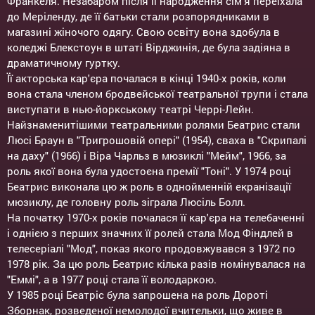
Франкеля. Незабаром після її народження сім'я переїхала
до Меріленду, де її батьки стали розпорядниками в
магазині жіночого одягу. Свою освіту вона здобула в
коледжі Блекстоун в штаті Вірджинія, де була задіяна в
драматичному гуртку.
Її акторська кар'єра почалася в кінці 1940-х років, коли
вона стала членом бродвейської театральної трупи і стала
виступати в нью-йоркському театрі Черрі-Лейн.
Найзнаменитішими театральними ролями Беатрис стали
Люсі Браун в "Тригрошовій опері" (1954), сваха в "Скрипалі
на даху" (1966) і Віра Чарльз в мюзиклі "Мейм", 1966, за
роль якої вона була удостоєна премії "Тоні". У 1974 році
Беатрис виконала цю ж роль в однойменній екранізації
мюзиклу, де головну роль зіграла Люсіль Болл.
На початку 1970-х років почалася її кар'єра на телебаченні
і однією з перших значних її ролей стала Мод Фіндлей в
телесеріалі "Мод", показ якого продовжувався з 1972 по
1978 рік. За цю роль Беатрис кілька разів номінувалася на
"Еммі", а в 1977 році стала її володаркою.
У 1985 році Беатріс була запрошена на роль Дороті
Зборнак, розведеної немолодої вчительки, що живе в