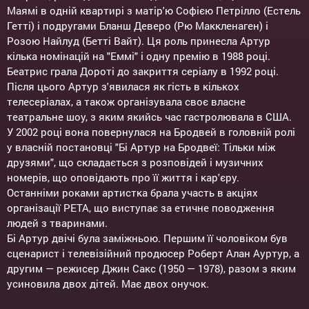
Маямі в одній квартирі з матір'ю Софією Петрілло (Естель
Гетті) і подругами Бланш Деверо (Рю Маккленаген) і
Розою Найлуд (Бетті Вайт). Ця роль принесла Артур
кілька номінацій на "Еммі" і одну премію в 1988 році.
Беатрис грала Дороті до закриття серіалу в 1992 році.
Після цього Артур з'явилася як гість в кількох
телесеріалах, а також організувала своє власне
театральне шоу, з яким якийсь час гастролювала в США.
У 2002 році вона повернулася на Бродвей в головній ролі
у власній постановці "Бі Артур на Бродвеї: Тільки між
друзями", що складається з розповідей і музичних
номерів, що оповідають про її життя і кар'єру.
Останніми роками артистка брала участь в акціях
організації PETA, що виступає за етичне поводження
людей з тваринами.
Бі Артур двічі була заміжньою. Першим її чоловіком був
сценарист і телевізійний продюсер Роберт Алан Ауртур, а
другим — режисер Джин Сакс (1950 — 1978), разом з яким
усиновила двох дітей. Має двох онучок.