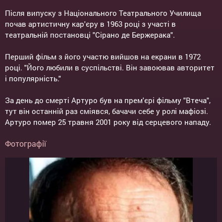
Після випуску з Національного Театрального Училища
почав артистичну кар'єру в 1963 році з участі в
театральній постановці "Сірано де Бержерака".
Перший фільм з його участю вийшов на екрани в 1972
році. "Його любили в суспільстві. Він завоював авторитет
і популярність."
За день до смерті Артуро був на прем'єрі фільму "Втеча",
тут він останній раз сміявся, бачачи себе у ролі мафіозі.
Артуро помер 25 травня 2001 року від серцевого нападу.
Фотографії