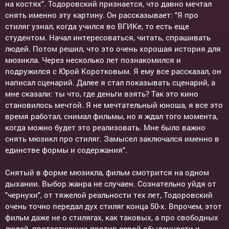
на костях". Тодоровский признается, что давно мечтал
снять именно эту картину. Он рассказывает: "Я про
стиляг узнал, когда учился во ВГИКе, то есть еще
студентом. Начал интересоваться, читать, спрашивать
людей. Потом решил, что это очень хорошая история для
мюзикла. Через несколько лет познакомился и
подружился с Юрой Коротковым. Я ему все рассказал, он
написал сценарий. Далее я стал показывать сценарий, а
мне сказали: ты что, где деньги взять? Так это кино
становилось мечтой. Я не мечтательный юноша, я все это
время работал, снимал фильмы, но я ждал того момента,
когда можно будет это реализовать. Мне было важно
снять мюзикл про стиляг. Замысел заключался именно в
единстве формы и содержания".
Снятый в форме мюзикла, фильм смотрится на одном
дыхании. Выбор жанра не случаен. Сознательно уйдя от
"чернухи", от тяжелой реальности тех лет, Тодоровский
очень точно передал дух стиляг конца 50-х. Впрочем, этот
фильм даже не о стилягах, как таковых, а про свободных
людей, протестующих против серой обыденности и