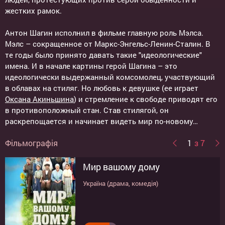
жестких рамок.
Антон Шагин исполнил в фильме главную роль Мэлса.
Мэлс – сокращенное от Маркс-Энгельс-Ленин-Сталин. В
те годы было принято давать такие "идеологические"
имена. И в начале картины герой Шагина – это
идеологически выдержанный комсомолец, участвующий
в облавах на стиляг. Но любовь к девушке (ее играет
Оксана Акиньшина
) и стремление к свободе приводят его
в противоположный стан. Став стилягой, он
раскрепощается и начинает видеть мир по-новому…
Фільмографія
1
з 7
Мир вашому дому
Молот
П'ятниця
Sex, кава, цигарки
В субботу
Прячься!
Стиляги
Україна (драма, комедія)
Росія (драма)
Росія (комедія)
Росія (драма, комедія)
Россия, Германия, Украина (драма)
Германия, Россия, Великобритания
Россия (комедія, мюзикл)
(трилер)