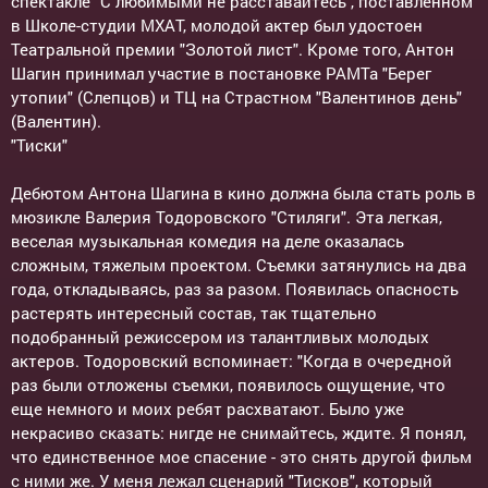
спектакле "С любимыми не расставайтесь", поставленном
в Школе-студии МХАТ, молодой актер был удостоен
Театральной премии "Золотой лист". Кроме того, Антон
Шагин принимал участие в постановке РАМТа "Берег
утопии" (Слепцов) и ТЦ на Страстном "Валентинов день"
(Валентин).
"Тиски"
Дебютом Антона Шагина в кино должна была стать роль в
мюзикле Валерия Тодоровского "Стиляги". Эта легкая,
веселая музыкальная комедия на деле оказалась
сложным, тяжелым проектом. Съемки затянулись на два
года, откладываясь, раз за разом. Появилась опасность
растерять интересный состав, так тщательно
подобранный режиссером из талантливых молодых
актеров. Тодоровский вспоминает: "Когда в очередной
раз были отложены съемки, появилось ощущение, что
еще немного и моих ребят расхватают. Было уже
некрасиво сказать: нигде не снимайтесь, ждите. Я понял,
что единственное мое спасение - это снять другой фильм
с ними же. У меня лежал сценарий "Тисков", который