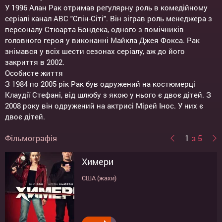
У 1996 Алан Рак отримав регулярну роль в комедійному
серіалі канал ABC "Спін-Сіті". Він зіграв роль менеджера з
персоналу Стюарта Бондека, одного з помічників
головного героя у виконанні Майкла Джея Фокса. Рак
знімався у всіх шести сезонах серіалу, аж до його
закриття в 2002.
Особисте життя
З 1984 по 2005 рік Рак був одружений на костюмерці
Клаудії Стефані, від шлюбу з якою у нього є двоє дітей. З
2008 року він одружений на актрисі Мірей Інос. У них є
двоє дітей.
Фільмографія
1
з 5
Химери
Битва за Землю
Небезпечний бізнес
Я кохаю тебе, Бет Купер
Танцуй до упаду
США (жахи)
США (фантастика, трилер)
Австралія, США (драма, комедія, бойовик)
США (комедія)
США (комедія)