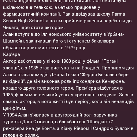
Рак народився в Клівленді, штат Огайо. Його мати була
шкільною вчителькою, а батько працював у
фармацевтичній компанії. Рак відвідував школу Parma
Senior High School, а потім прийняв рішення переїхати до
Чикаго, щоб стати актором.
Алан вступив до Іллінойського університету в Урбана-
Шампейн, закінчивши його зі ступенем бакалавра
образотворчих мистецтв в 1979 році.
Кар'єра
Актор дебютував у кіно в 1983 році у фільмі "Погані
хлопці", а з 1985 став виступати на Бродвеї. Проривом для
Алана стала комедія Джона Гьюза "Ферріс Бьюллер бере
вихідний", де він виконав роль іпохондрика Кемерона,
кращого друга головного героя. Прем'єра відбулася в
1986, фільм мав великий успіх у критиків і глядачів. Зі слів
самого актора, в його житті був період, коли він ненавидів
цей фільм.
У 1994 Алан з'явився в другорядній ролі заручника-
туриста Дага Стівенса, в блокбастері "Швидкість"
режисера Яна де Бонта, з Кіану Рівзом і Сандрою Буллок в
головних ролях.