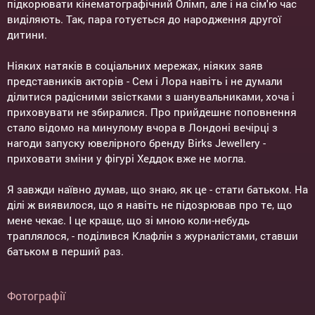
підкорювати кінематографічний Олімп, але і на сім'ю час
виділяють. Так, пара готується до народження другої
дитини.
Ніяких натяків в соціальних мережах, ніяких заяв
представників акторів - Сем і Лора навіть і не думали
ділитися радісними звістками з шанувальниками, хоча і
приховувати не збиралися. Про прийдешнє поповнення
стало відомо на минулому вчора в Лондоні вечірці з
нагоди запуску ювелірного бренду Birks Jewellery -
приховати зміни у фігурі Хеддок вже не могла.
Я завжди наївно думав, що знаю, як це - стати батьком. На
ділі ж виявилося, що я навіть не підозрював про те, що
мене чекає. І це краще, що зі мною коли-небудь
траплялося, - поділився Клафлін з журналістами, ставши
батьком в перший раз.
Фотографії