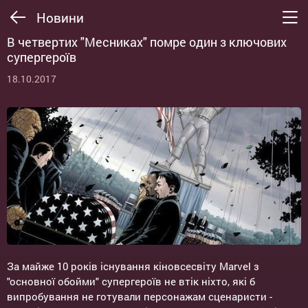
Новини
В четвертих "Месниках" помре один з ключових
супергероїв
18.10.2017
За майже 10 років існування кіновсесвіту Marvel з
"основної обойми" супергероїв не втік ніхто, які б
випробування не готували персонажам сценаристи -