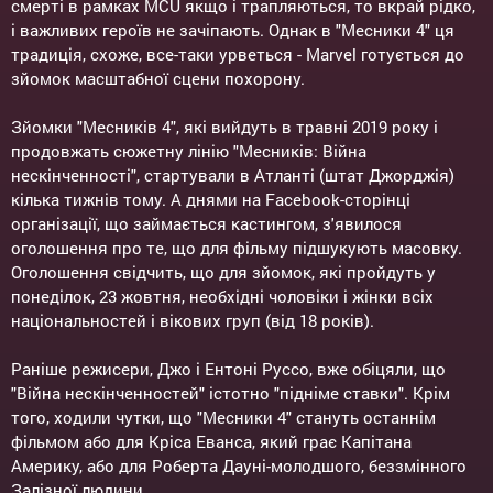
смерті в рамках MCU якщо і трапляються, то вкрай рідко,
і важливих героїв не зачіпають. Однак в "Месники 4" ця
традиція, схоже, все-таки урветься - Marvel готується до
зйомок масштабної сцени похорону.
Зйомки "Месників 4", які вийдуть в травні 2019 року і
продовжать сюжетну лінію "Месників: Війна
нескінченності", стартували в Атланті (штат Джорджія)
кілька тижнів тому. А днями на Facebook-сторінці
організації, що займається кастингом, з'явилося
оголошення про те, що для фільму підшукують масовку.
Оголошення свідчить, що для зйомок, які пройдуть у
понеділок, 23 жовтня, необхідні чоловіки і жінки всіх
національностей і вікових груп (від 18 років).
Раніше режисери, Джо і Ентоні Руссо, вже обіцяли, що
"Війна нескінченностей" істотно "підніме ставки". Крім
того, ходили чутки, що "Месники 4" стануть останнім
фільмом або для Кріса Еванса, який грає Капітана
Америку, або для Роберта Дауні-молодшого, беззмінного
Залізної людини.