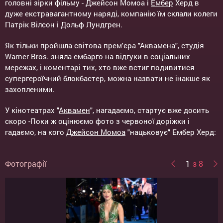
головні зірки фільму - Джейсон Момоа і
Ембер
Херд в
дуже екстравагантному наряді, компанію їм склали колеги
Патрік Вілсон і Дольф Лундгрен.
Як тільки пройшла світова прем'єра "Аквамена", студія
Warner Bros. зняла ембарго на відгуки в соціальних
мережах, і коментарі тих, хто вже встиг подивитися
супергероїчний блокбастер, можна назвати не інакше як
захопленими.
У кінотеатрах "
Аквамен
", нагадаємо, стартує вже досить
скоро -Поки ж оцінюємо фото з червоної доріжки і
гадаємо, на кого
Джейсон Момоа
"нацьковує" Ембер Херд:
Фотографії
1
з 8