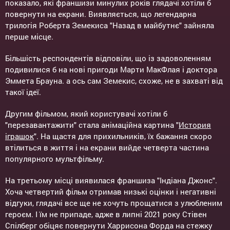
показало, які франшизи минулих років глядачі хотіли б
повернути на екрани. Виявляється, що легендарна
трилогія Роберта Земекиса "Назад в майбутнє" зайняла
перше місце.
Більшість респондентів відповіли, що із задоволенням
подивилися б на нові пригоди Марти МакФлая і доктора
Эммета Брауна. а ось сам Земекис, схоже, не в захваті від
такої ідеї.
Другим фільмом, який користувачі хотіли б
"перезавантажити" стала анімаційна картина "
История
іграшок
". На щастя для прихильників, їх бажання скоро
втілиться в життя і на екрани вийде четверта частина
популярного мультфільму.
На третьому місці виявилася франшиза "Індіана Джонс".
Хоча четвертий фільм отримав низькі оцінки і негативні
відгуки, глядачі все ще не хочуть прощатися з улюбленим
героєм. І їм не припаде, адже в липні 2021 року Стівен
Спілберг обіцяє повернути Харрисона Форда на стежку