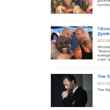
досягне
суспіль
Гібсо
Дуей
03.11.2
Абсолю
"Форсаж
комеді
стилі "
Том Х
03.11.2
Том Хі