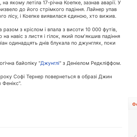
 на якому летіла 17-річна Коепке, зазнав аварії.
У
ризвело до його стрімкого падіння.
Лайнер упав
го лісу, і Коепке виявилася єдиною, хто вижив.
а разом з кріслом і впала з висоти 10 000 футів,
на навіс з листя і гілок, який пом'якшив падіння
іан одинадцять днів блукала по джунглях, поки
огічна байопіку "
Джунглі
" з Деніелом Редкліффом.
 року Софі Тернер повернеться в образі Джин
 Фенікс".
Ф