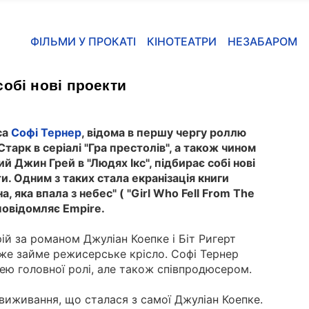
ФІЛЬМИ У ПРОКАТІ
КІНОТЕАТРИ
НЕЗАБАРОМ
собі нові проекти
са
Софі Тернер
, відома в першу чергу роллю
Старк в серіалі "Гра престолів", а також чином
й Джин Грей в "Людях Ікс", підбирає собі нові
ти.
Одним з таких стала екранізація книги
а, яка впала з небес" ( "Girl Who Fell From The
 повідомляє Empire.
ій за романом Джуліан Коепке і Біт Ригерт
 же займе режисерське крісло.
Софі Тернер
ею головної ролі, але також співпродюсером.
 виживання, що сталася з самої Джуліан Коепке.