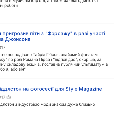
ння в музичній кар'єрі, а також за благодійність і
ні роботи
н пригрозив піти з "Форсажу" в разі участі
на Джонсона
017
тно несподівано Тайріз Гібсон, знайомий фанатам
у" по ролі Романа Пірса і "відповідає", скоріше, за
йну складову екшнів, поставив публічний ультиматум в
або я, або він"
іддлстон на фотосесії для Style Magazine
017
ддлстон з індустрією моди знаком дуже близько