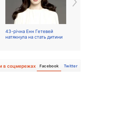
43-річна Енн Гетевей
Розпочалися зйомки
Ре
натякнула на стать дитини
серіалу про The Beatles
м
и в соцмережах
Facebook
Twitter