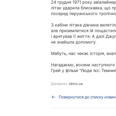
24 грудня 1971 року авіалайнер,
літак ударила блискавка, що п
посеред перуанського тропічно
З кабіни літака дівчина вилетіл
але приземлитися їй пощастило 
і врятував її життя.
А далі Джул
не знайшла допомогу.
Мабуть, нас чекає історія, анал
Нагадаємо, восени наступного
Грей у фільмі "Люди Ікс: Темний
Джерело:
okino.ua
Повернутися до списку новин