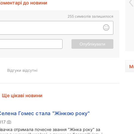
оментарі до новини
255
символів залишилося
Опублікувати
М
Відгуки відсутні
Ще цікаві новини
елена Гомес стала "Жінкою року"
017
івачка отримала почесне звання "Жінка року" за