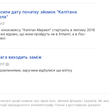
сили дату початку зйомок "Капітана
ела"
017
 кінокоміксу "Капітан Марвел" стартують в лютому 2018
вже відомо, що вони пройдуть не в Атланті, а в Лос-
есі
Гага виходить заміж
017
ідомленнями, заручини відбулися ще влітку
итати цікаві новини про зірки кіно, зйомки фільмів і серіалів. Ви зм
 події закордонного кінематографу тільки з достовірних джерел.