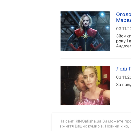
Оголо
Марв
03.11.2
Зйомки
року і 
Анджел
Леді 
03.11.2
За пов
На сайті KINOafisha.ua Ви можете проч
з життя Ваших кумирів. Новини кіно,