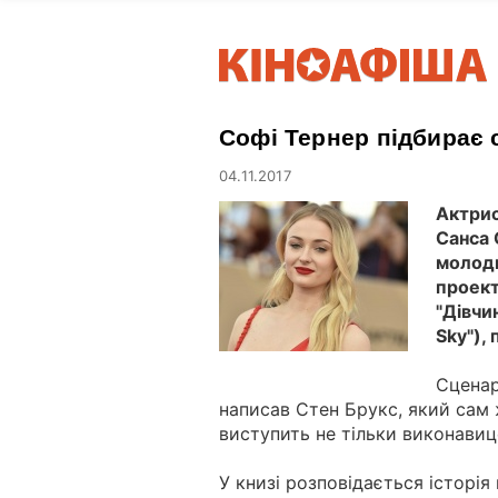
Софі Тернер підбирає 
04.11.2017
Актри
Санса 
молоди
проек
"Дівчин
Sky"),
Сценар
написав Стен Брукс, який сам
виступить не тільки виконавиц
У книзі розповідається історія