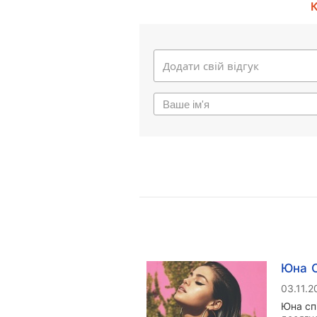
К
Юна С
03.11.2
Юна сп