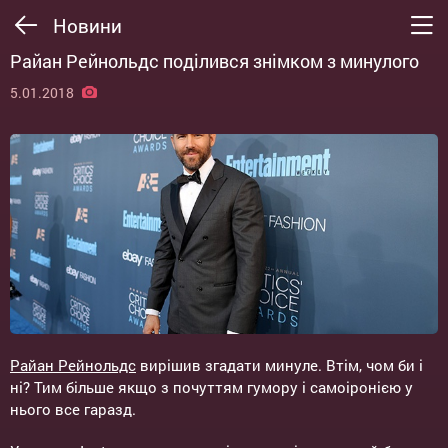
Новини
Райан Рейнольдс поділився знімком з минулого
5.01.2018
Райан Рейнольдс
вирішив згадати минуле. Втім, чом би і
ні? Тим більше якщо з почуттям гумору і самоіронією у
нього все гаразд.