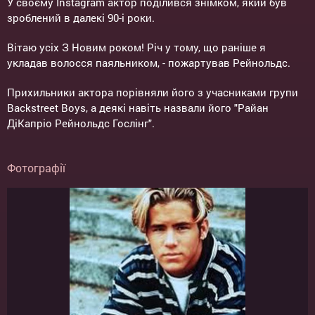
У своєму Instagram актор поділився знімком, який був
зроблений в далекі 90-і роки.
Вітаю усіх З Новим роком! Річ у тому, що раніше я
укладав волосся паяльником, - пожартував Рейнольдс.
Прихильники актора порівняли його з учасниками групи
Backstreet Boys, а деякі навіть назвали його "Райан
ДіКапріо Рейнольдс Гослінг".
Фотографії