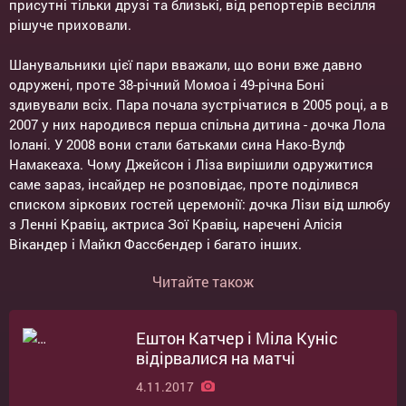
присутні тільки друзі та близькі, від репортерів весілля
рішуче приховали.
Шанувальники цієї пари вважали, що вони вже давно
одружені, проте 38-річний Момоа і 49-річна Боні
здивували всіх. Пара почала зустрічатися в 2005 році, а в
2007 у них народився перша спільна дитина - дочка Лола
Іолані. У 2008 вони стали батьками сина Нако-Вулф
Намакеаха. Чому Джейсон і Ліза вирішили одружитися
саме зараз, інсайдер не розповідає, проте поділився
списком зіркових гостей церемонії: дочка Лізи від шлюбу
з Ленні Кравіц, актриса Зої Кравіц, наречені Алісія
Вікандер і Майкл Фассбендер і багато інших.
Читайте також
Ештон Катчер і Міла Куніс
відірвалися на матчі
4.11.2017