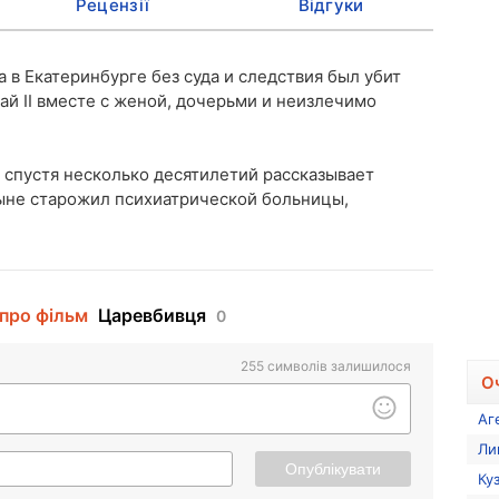
Рецензії
Відгуки
да в Екатеринбурге без суда и следствия был убит
ай II вместе с женой, дочерьми и неизлечимо
 спустя несколько десятилетий рассказывает
ыне старожил психиатрической больницы,
 про фільм
Царевбивця
0
255
символів залишилося
О
Аг
Ли
Опублікувати
Ку