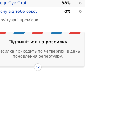
нець Оук-Стріт
88%
8
хочу від тебе сексу
0%
0
і очікувані прем'єри
Підпишіться на розсилку
зсилка приходить по четвергах, в день
поновлення репертуару.