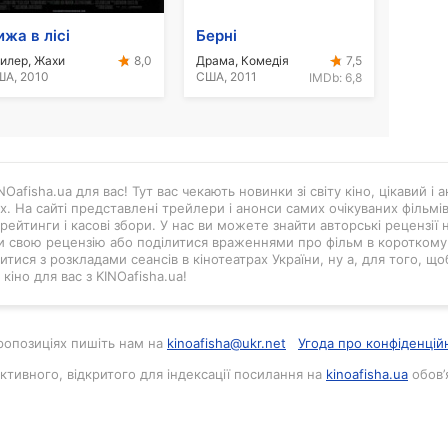
ижа в лісі
Берні
илер, Жахи
Драма, Комедія
8,0
7,5
А, 2010
США, 2011
IMDb:
6,8
Oafisha.ua для вас! Тут вас чекають новинки зі світу кіно, цікавий і
ах. На сайті представлені трейлери і анонси самих очікуваних фільмі
рейтинги і касові збори. У нас ви можете знайти авторські рецензії н
и свою рецензію або поділитися враженнями про фільм в короткому в
тися з розкладами сеансів в кінотеатрах України, ну а, для того, що
кіно для вас з KINOafisha.ua!
 пропозиціях пишіть нам на
kinoafisha@ukr.net
Угода про конфіденцій
активного, відкритого для індексації посилання на
kinoafisha.ua
обов’