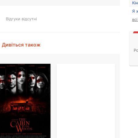
Кі
Я 
Відгуки відсутні
вс
Дивіться також
Ро