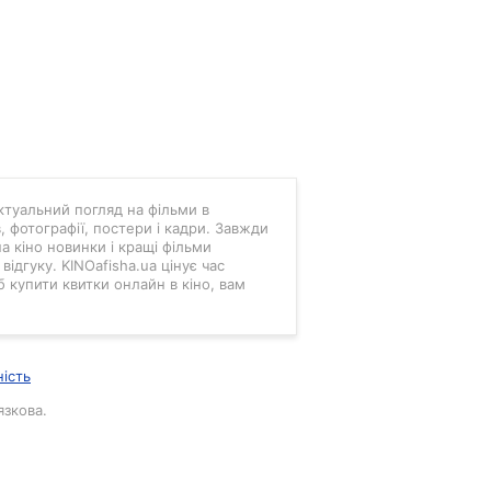
 актуальний погляд на фільми в
в, фотографії, постери і кадри. Завжди
а кіно новинки і кращі фільми
ідгуку. KINOafisha.ua цінує час
б купити квитки онлайн в кіно, вам
ність
язкова.