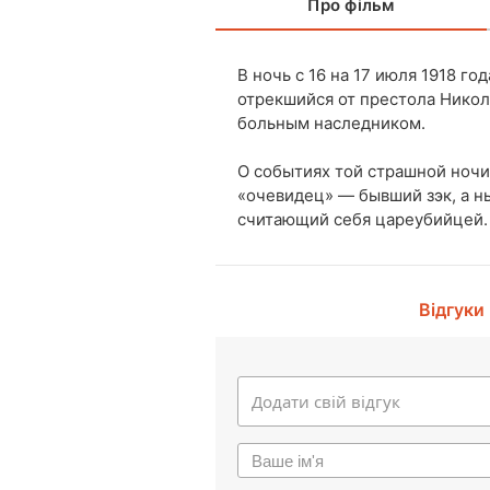
Про фільм
В ночь с 16 на 17 июля 1918 го
отрекшийся от престола Никол
больным наследником.
О событиях той страшной ночи
«очевидец» — бывший зэк, а н
считающий себя цареубийцей.
Відгуки