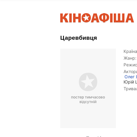
Царевбивця
Країна
Жанр:
Режис
Актор
Олег 
Юрій 
Тривал