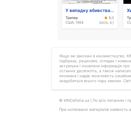
У випадку вбивства набирайте "М"
Х
Трилер
Тр
8,0
США, 1954
СШ
IMDb:
8,1
Якщо ви закохані в кіномистецтво, KIN
підбірках, рецензіях, оглядах і новин
актуальна і оновлена інформація про 
останніх десятиліть, а також написат
кіномана і надає можливість ознайоми
знадобиться всього пару хвилин. Світ 
© KINOafisha.ua | По всіх питаннях і
При копіюванні матеріалів наявність 