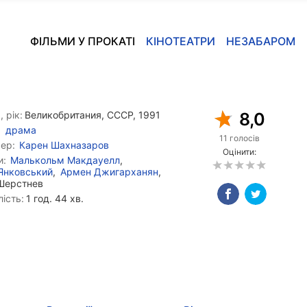
ФІЛЬМИ У ПРОКАТІ
КІНОТЕАТРИ
НЕЗАБАРОМ
, рік:
Великобритания, СССР, 1991
8,0
драма
11 голосів
ер:
Карен Шахназаров
Оцінити:
и:
Малькольм Макдауелл
,
Янковський
,
Армен Джигарханян
,
Шерстнев
ість:
1 год. 44 хв.