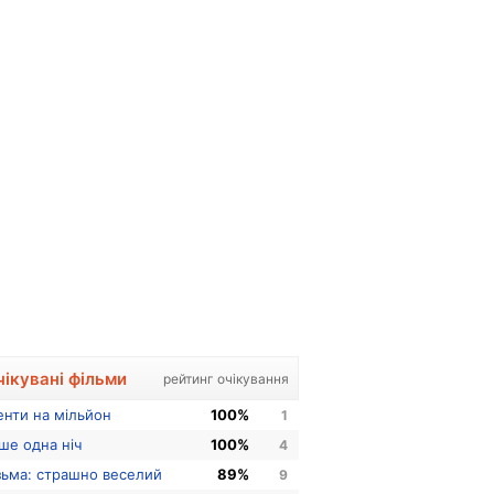
чікувані фільми
рейтинг очікування
енти на мільйон
100%
1
ше одна ніч
100%
4
зьма: страшно веселий
89%
9