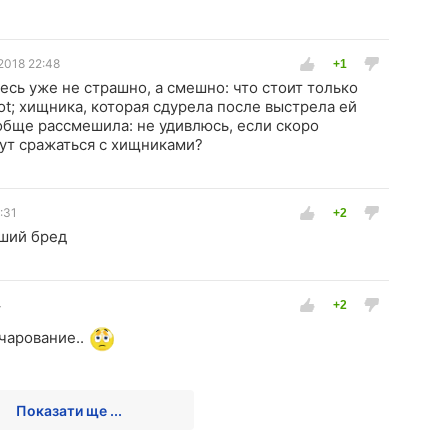
2018 22:48
есь уже не страшно, а смешно: что стоит только
ot; хищника, которая сдурела после выстрела ей
ообще рассмешила: не удивлюсь, если скоро
ут сражаться с хищниками?
:31
ший бред
4
чарование..
Показати ще ...