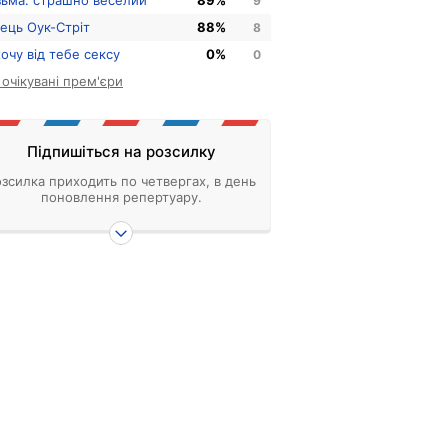
зьма: страшно веселий
89%
9
нець Оук-Стріт
88%
8
хочу від тебе сексу
0%
0
і очікувані прем'єри
Підпишіться на розсилку
зсилка приходить по четвергах, в день
поновлення репертуару.