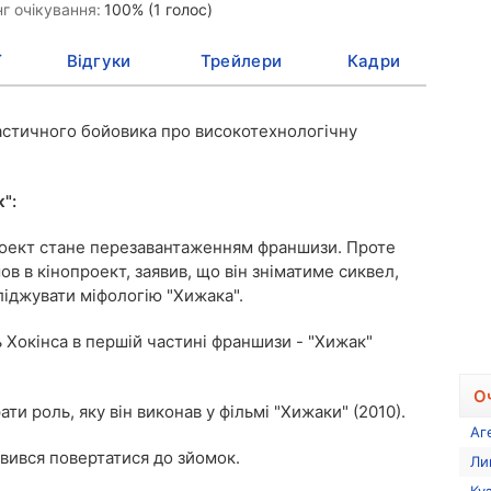
г очікування:
100% (1 голос)
ї
Відгуки
Трейлери
Кадри
астичного бойовика
про високотехнологічну
":
роект стане перезавантаженням франшизи. Проте
 в кінопроект, заявив, що він зніматиме сиквел,
іджувати міфологію "Хижака".
ь Хокінса в першій частині франшизи - "Хижак"
О
рати роль, яку він виконав у фільмі "Хижаки" (2010).
Аг
вився повертатися до зйомок.
Ли