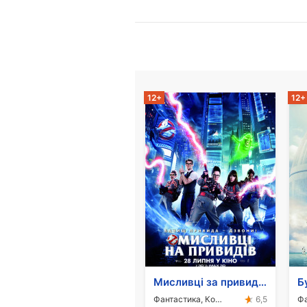
12+
12+
Мисливці за привидами
Фантастика, Комедія, Бойовик
6,5