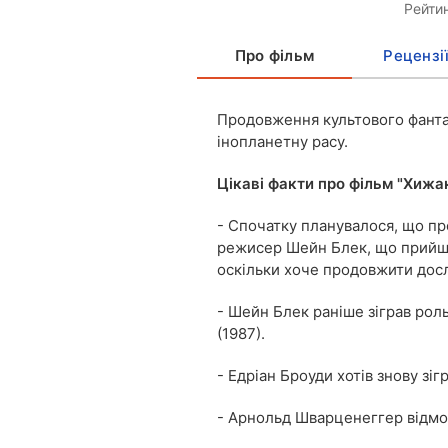
Рейтин
Про фільм
Рецензі
Продовження культового фант
інопланетну расу.
Цікаві факти про фільм "Хижак
- Спочатку планувалося, що п
режисер Шейн Блек, що прийшов
оскільки хоче продовжити досл
- Шейн Блек раніше зіграв рол
(1987).
- Едріан Броуди хотів знову зіг
- Арнольд Шварценеггер відмо