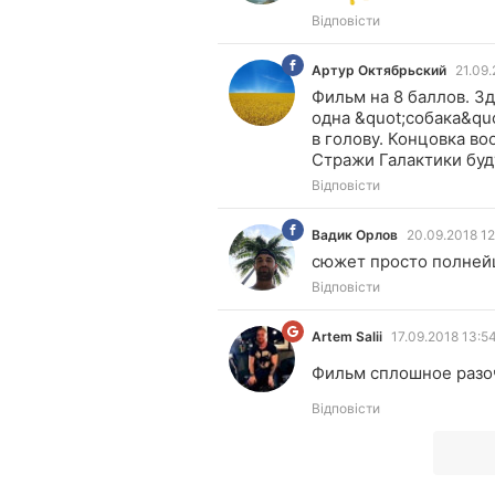
Відповісти
Артур Октябрьский
21.09.
АО
Фильм на 8 баллов. Зд
одна &quot;собака&qu
в голову. Концовка в
Стражи Галактики буд
Відповісти
Вадик Орлов
20.09.2018 12
ВО
сюжет просто полней
Відповісти
Artem Salii
17.09.2018 13:5
AS
Фильм сплошное разо
Відповісти