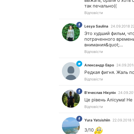
выжать, брали б хоть 
так печально((
Відповісти
Lesya Saulina
24.09.2018 2
LS
Это худший фильм, что
потраченного времени.
внимания&quot;...
Відповісти
Александр Евро
24.09.201
АЕ
Редкая фигня. Жаль п
Відповісти
В'ячеслав Нікулін
24.09.20
ВН
Це рівень Алісума! Не 
Відповісти
Yura Yatsishiin
22.09.2018 
YY
3/10