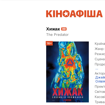
Хижак
The Predator
16+
Країна
Жанр:
Режис
Сцена
Продю
...
Актор
Джей
Оліві
Прем'є
Світов
Касові
Тривал