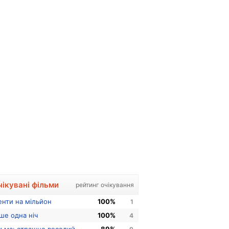
чікувані фільми
рейтинг очікування
енти на мільйон
100%
1
ше одна ніч
100%
4