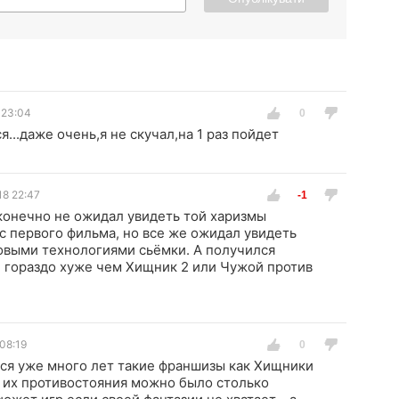
 23:04
я...даже очень,я не скучал,на 1 раз пойдет
18 22:47
конечно не ожидал увидеть той харизмы
с первого фильма, но все же ожидал увидеть
овыми технологиями сьёмки. А получился
 гораздо хуже чем Хищник 2 или Чужой против
08:19
ся уже много лет такие франшизы как Хищники
 и их противостояния можно было столько