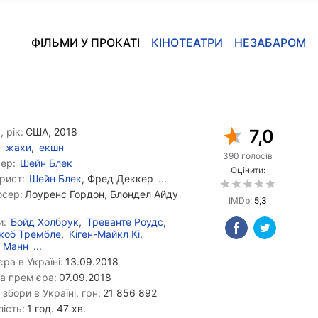
ФІЛЬМИ У ПРОКАТІ
КІНОТЕАТРИ
НЕЗАБАРОМ
, рік:
США, 2018
7,0
жахи
,
екшн
390 голосів
ер:
Шейн Блек
Оцінити:
рист:
Шейн Блек
, Фред Деккер
...
сер:
Лоуренс Гордон, Блондел Айду
IMDb:
5,3
и:
Бойд Холбрук
,
Треванте Роудс
,
коб Трембле
,
Кіген-Майкл Кі
,
я Манн
...
ра в Україні:
13.09.2018
а прем'єра:
07.09.2018
 збори в Україні, грн:
21 856 892
ість:
1 год. 47 хв.