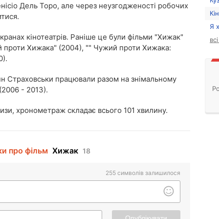
Ку
енісіо Дель Торо, але через неузгодженості робочих
Кі
итися.
Я 
кранах кінотеатрів. Раніше це були фільми "Хижак"
вс
ий проти Хижака" (2004), "" Чужий проти Хижака:
0).
нн Страховськи працювали разом на знімальному
Ро
2006 - 2013).
изи, хронометраж складає всього 101 хвилину.
ки про фільм
Хижак
18
255
символів залишилося
Опублікувати