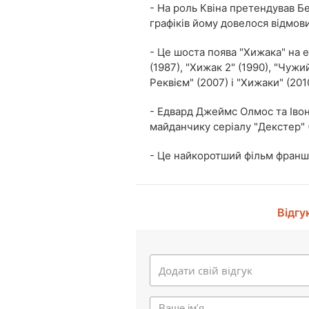
- На роль Квіна претендував Б
графіків йому довелося відмов
- Це шоста поява "Хижака" на е
(1987), "Хижак 2" (1990), "Чуж
Реквієм" (2007) і "Хижаки" (201
- Едвард Джеймс Олмос та Іво
майданчику серіалу "Декстер" (
- Це найкоротший фільм франш
Відгу