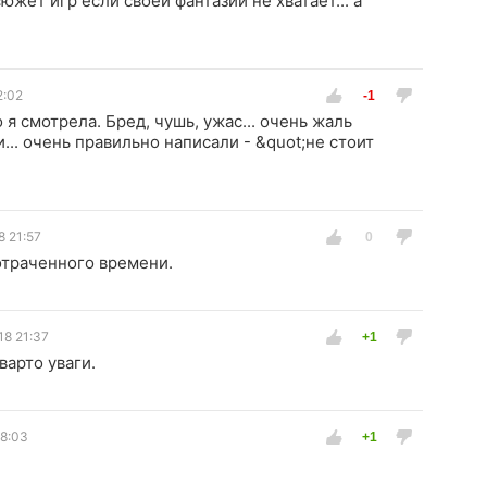
сюжет игр если своей фантазии не хватает... а
2:02
 я смотрела. Бред, чушь, ужас... очень жаль
.. очень правильно написали - &quot;не стоит
8 21:57
отраченного времени.
18 21:37
варто уваги.
18:03