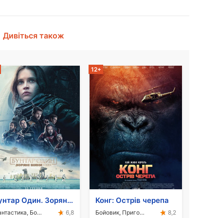
Дивіться також
12+
Бунтар Один. Зоряні Війни. Історія
Конг: Острів черепа
Фантастика, Бойовик, Пригоди, Фентезі
Бойовик, Пригоди, Фентезі
6,8
8,2