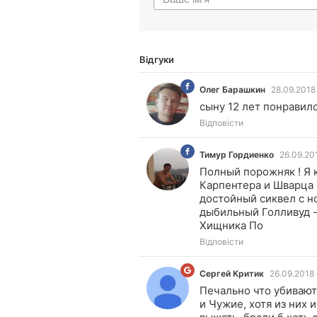
Відгуки
Олег Барашкин
28.09.2018
ОБ
сыну 12 лет понравилс
Відповісти
Тимур Гордиенко
26.09.20
ТГ
Полный порожняк ! Я 
Карпентера и Шварца 
достойный сиквел с н
дыбильный Голливуд -
Хищника По
Відповісти
Сергей Критик
26.09.2018 
СК
Печально что убивают
и Чужие, хотя из них