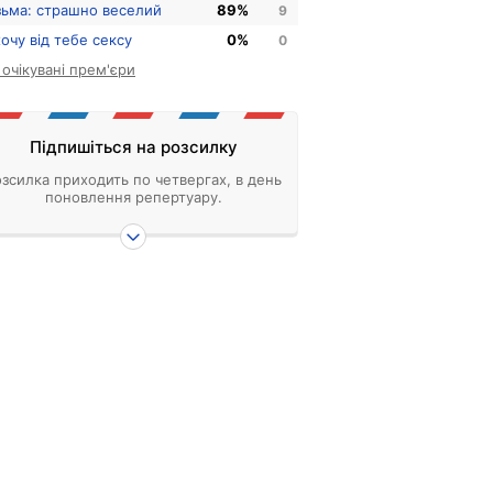
зьма: страшно веселий
89%
9
хочу від тебе сексу
0%
0
і очікувані прем'єри
Підпишіться на розсилку
зсилка приходить по четвергах, в день
поновлення репертуару.