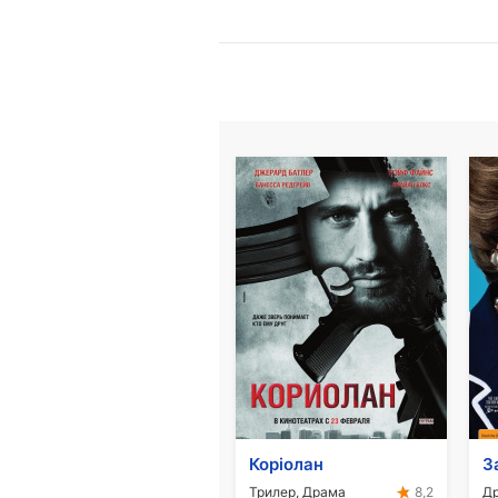
Коріолан
З
Трилер, Драма
Д
8,2