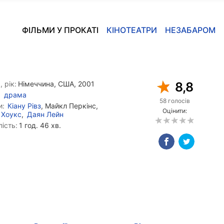
ФІЛЬМИ У ПРОКАТІ
КІНОТЕАТРИ
НЕЗАБАРОМ
, рік:
Німеччина, США, 2001
8,8
драма
58 голосів
и:
Кіану Рівз
, Майкл Перкінс,
Оцінити:
 Хоукс
,
Даян Лейн
ість:
1 год. 46 хв.