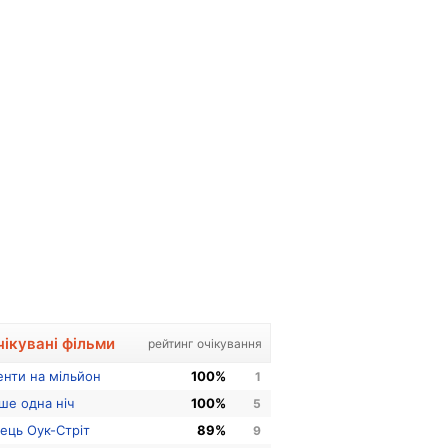
чікувані фільми
рейтинг очікування
енти на мільйон
100%
1
ше одна ніч
100%
5
нець Оук-Стріт
89%
9