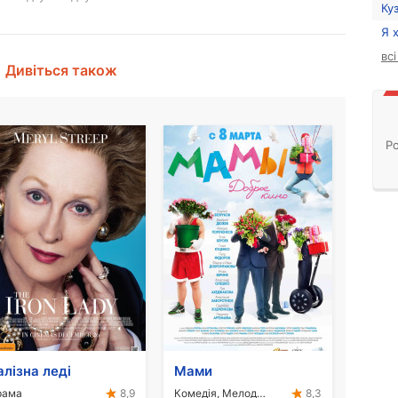
Ку
Я 
вс
Дивіться також
Ро
алізна леді
Мами
рама
Комедія, Мелодрама
8,9
8,3