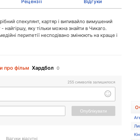
Рецензії
Відгуки
рібний спекулянт, картяр і випивайло вимушений
- найгіршу, яку тільки можна знайти в Чикаго.
омедійні перипетії несподівано змінюють на краще і
и про фільм
Хардбол
0
255
символів залишилося
О
Опублікувати
Аг
Ли
Кі
Відгуки відсутні