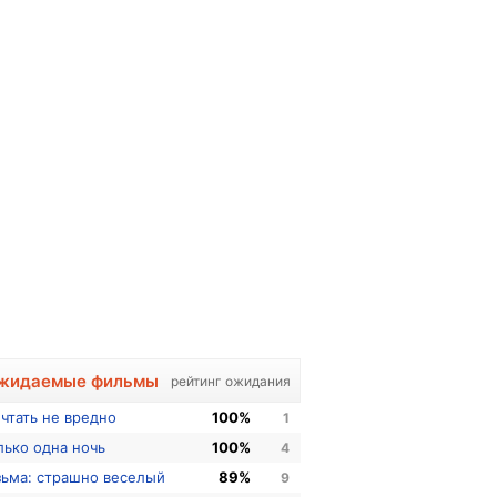
жидаемые фильмы
рейтинг ожидания
чтать не вредно
100%
1
лько одна ночь
100%
4
зьма: страшно веселый
89%
9