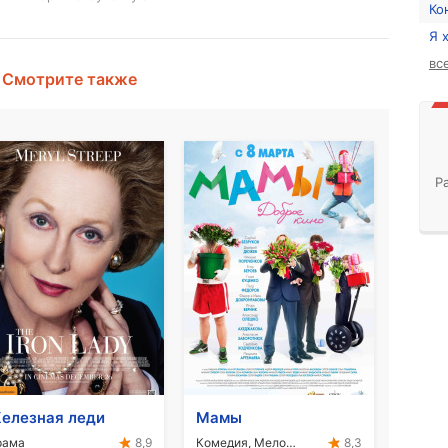
Ко
Я 
вс
Смотрите также
Р
елезная леди
Мамы
рама
Комедия, Мелодрама
8,9
8,3