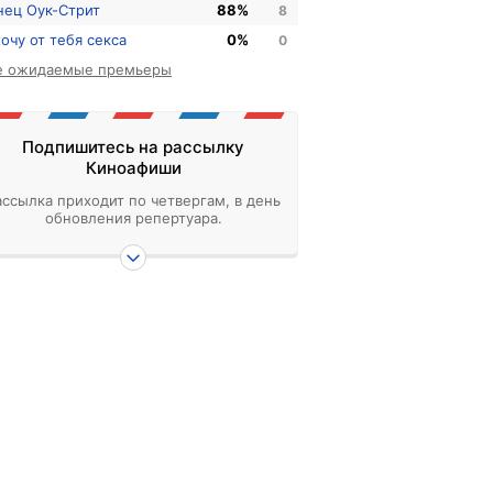
нец Оук-Стрит
88%
8
хочу от тебя секса
0%
0
е ожидаемые премьеры
Подпишитесь на рассылку
Киноафиши
ассылка приходит по четвергам, в день
обновления репертуара.