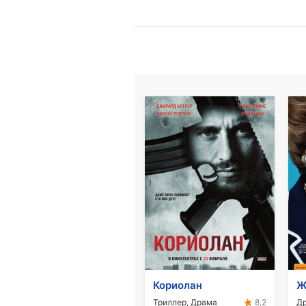
Кориолан
Ж
Триллер, Драма
Д
8,2