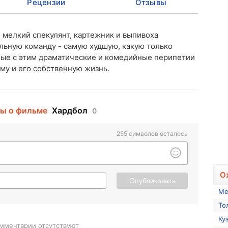
Рецензии
Отзывы
, мелкий спекулянт, картежник и выпивоха
льную команду - самую худшую, какую только
ные с этим драматические и комедийные перипетии
му и его собственную жизнь.
ы о фильме
Хардбол
0
255
символов осталось
О
Опубликовать
Ме
То
Ку
мментарии отсутствуют