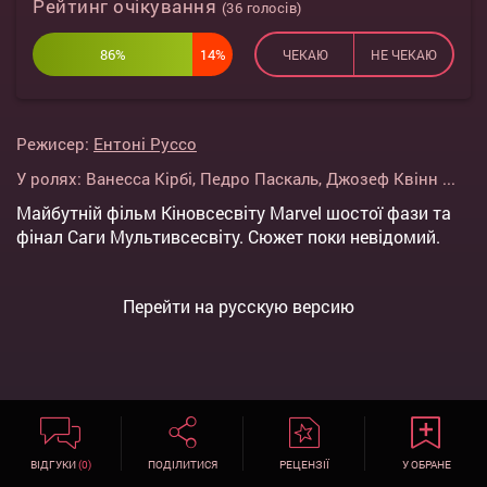
Рейтинг очікування
(
36
голосів)
86%
14%
ЧЕКАЮ
НЕ ЧЕКАЮ
Режисер:
Ентоні Руссо
У ролях:
Ванесса Кірбі
,
Педро Паскаль
,
Джозеф Квінн
...
Майбутній фільм Кіновсесвіту Marvel шостої фази та
фінал Саги Мультивсесвіту. Сюжет поки невідомий.
Перейти на русскую версию
ВІДГУКИ
(0)
ПОДІЛИТИСЯ
РЕЦЕНЗІЇ
У ОБРАНЕ