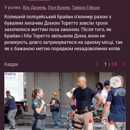
У ролях:
Він Дизель
,
Пол Вокер
,
Тайріз Гібсон
Колишній поліцейський Брайан о'коннер разом з
бувалим лихачем Домом Торетто зовсім трохи
захопилися життям поза законом. Після того, як
Брайан і Міа Торетто звільнили Дома, вони не
ризикують довго затримуватися на одному місці, так
як є бажаною метою порядком незадоволених копів.
Кадри
1
з 18