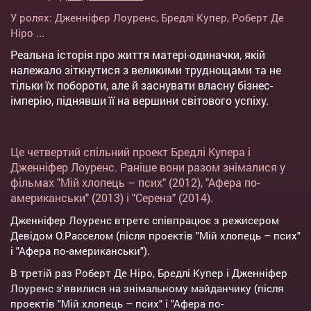
У ролях:
Дженніфер Лоуренс
,
Бредлі Купер
,
Роберт Де
Ніро
...
Реальна історія про життя матері-одиначки, якій
належало зіткнутися з великими труднощами та не
тільки їх побороти, але й заснувати власну бізнес-
імперію, піднявши її на вершини світового успіху.
Це четвертий спільний проект Бредлі Купера і
Дженніфер Лоуренс. Раніше вони разом знімалися у
фільмах "Мій хлопець – псих" (2012), "Афера по-
американськи" (2013) і "Серена" (2014).
Дженніфер Лоуренс втретє співпрацює з режисером
Девідом О.Расселом (після проектів "Мій хлопець – псих"
і "Афера по-американськи").
В третій раз Роберт Де Ніро, Бредлі Купер і Дженніфер
Лоуренс з'явилися на знімальному майданчику (після
проектів "Мій хлопець – псих" і "Афера по-