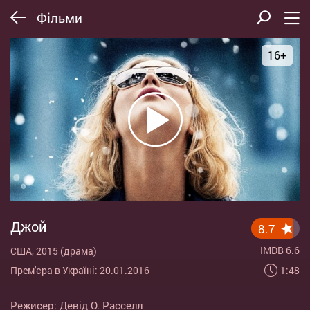
Фільми
16+
Джой
8.7
IMDB 6.6
США, 2015 (драма)
1:48
Прем'єра в Україні: 20.01.2016
Режисер:
Девід О. Расселл